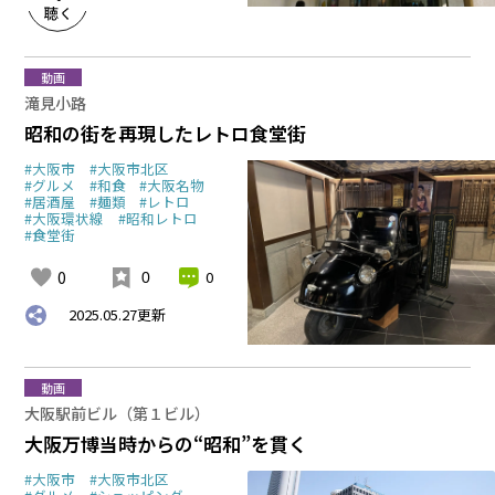
動画
滝見小路
昭和の街を再現したレトロ食堂街
#大阪市
#大阪市北区
#グルメ
#和食
#大阪名物
#居酒屋
#麺類
#レトロ
#大阪環状線
#昭和レトロ
#食堂街
0
0
0
2025.05.27
更新
動画
大阪駅前ビル（第１ビル）
大阪万博当時からの“昭和”を貫く
#大阪市
#大阪市北区