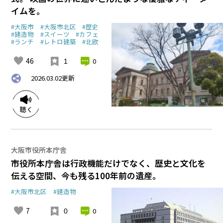
イムを。
#大阪市
#大阪市北区
#歴史
#建造物
#スイーツ
#カフェ
#ランチ
#レトロ建築
#北欧
46
0
1
2026.03.02
更新
大阪市役所本庁舎
市役所本庁舎は行政機能だけでなく、歴史と文化を
伝える空間、今も残る100年前の遺産。
#大阪市北区
#建造物
7
0
0