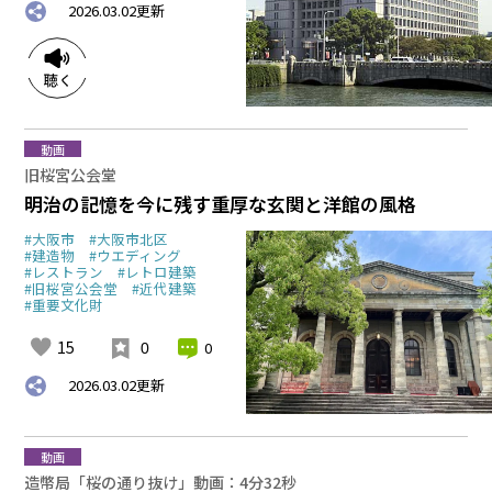
2026.03.02
更新
動画
旧桜宮公会堂
明治の記憶を今に残す重厚な玄関と洋館の風格
#大阪市
#大阪市北区
#建造物
#ウエディング
#レストラン
#レトロ建築
#旧桜宮公会堂
#近代建築
#重要文化財
15
0
0
2026.03.02
更新
動画
造幣局「桜の通り抜け」動画：4分32秒