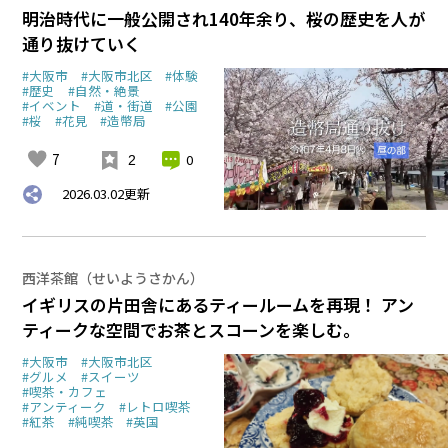
明治時代に一般公開され140年余り、桜の歴史を人が
通り抜けていく
#大阪市
#大阪市北区
#体験
#歴史
#自然・絶景
#イベント
#道・街道
#公園
#桜
#花見
#造幣局
7
0
2
2026.03.02
更新
西洋茶館（せいようさかん）
イギリスの片田舎にあるティールームを再現！ アン
ティークな空間でお茶とスコーンを楽しむ。
#大阪市
#大阪市北区
#グルメ
#スイーツ
#喫茶・カフェ
#アンティーク
#レトロ喫茶
#紅茶
#純喫茶
#英国