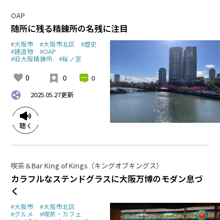
OAP
随所に残る精錬所の名残に注目
#大阪市
#大阪市北区
#歴史
#建造物
#OAP
#旧大阪精錬所
#桜ノ宮
0
0
0
2025.05.27
更新
喫茶＆Bar King of Kings（キングオブキングス）
カラフルなステンドグラスに大阪万博のモダン息づ
く
#大阪市
#大阪市北区
#グルメ
#喫茶・カフェ