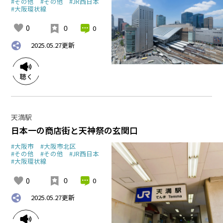
#その他
#その他
#JR西日本
#大阪環状線
0
0
0
2025.05.27
更新
天満駅
日本一の商店街と天神祭の玄関口
#大阪市
#大阪市北区
#その他
#その他
#JR西日本
#大阪環状線
0
0
0
2025.05.27
更新