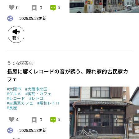
0
0
0
2026.05.18
更新
うてな喫茶店
長屋に響くレコードの音が誘う、隠れ家的古民家カ
フェ
#大阪市
#大阪市北区
#グルメ
#喫茶・カフェ
#レコード
#レトロ
#古民家カフェ
#昭和レトロ
#長屋
4
0
0
2026.05.18
更新