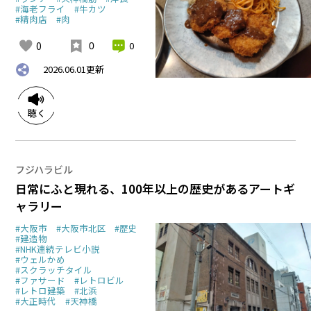
#海老フライ
#牛カツ
#精肉店
#肉
0
0
0
2026.06.01
更新
フジハラビル
日常にふと現れる、100年以上の歴史があるアートギ
ャラリー
#大阪市
#大阪市北区
#歴史
#建造物
#NHK連続テレビ小説
#ウェルかめ
#スクラッチタイル
#ファサード
#レトロビル
#レトロ建築
#北浜
#大正時代
#天神橋