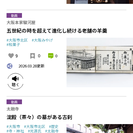
動画
大阪本家駿河屋
五世紀の時を超えて進化し続ける老舗の羊羹
#大阪市北区
#大阪みやげ
#和菓子
9
0
0
2026.03.28
更新
動画
太融寺
淀殿（茶々）の墓がある古刹
#大阪市
#大阪市北区
#歴史
#寺・神社
#光源氏
#太融寺