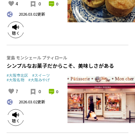
4
0
0
2026.03.02
更新
堂島 モンシェール プティロール
シンプルなお菓子だからこそ、美味しさがある
#大阪市北区
#スイーツ
#大阪名物
#大阪みやげ
7
0
0
2026.03.02
更新