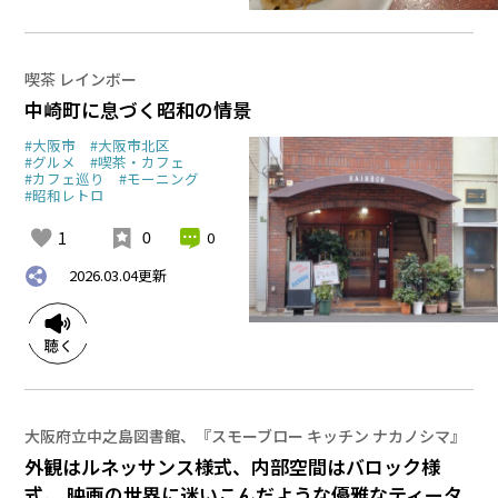
喫茶 レインボー
中崎町に息づく昭和の情景
#大阪市
#大阪市北区
#グルメ
#喫茶・カフェ
#カフェ巡り
#モーニング
#昭和レトロ
1
0
0
2026.03.04
更新
大阪府立中之島図書館、『スモーブロー キッチン ナカノシマ』
外観はルネッサンス様式、内部空間はバロック様
式。 映画の世界に迷いこんだような優雅なティータ