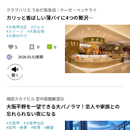
クラブハリエ うめだ阪急店｜ケーゼ・ベッケライ
カリッと香ばしい薄パイに4つの贅沢…
#大阪市北区
#グルメ
#スイーツ
#大阪名物
#大阪みやげ
5
0
0
2026.03.02
更新
梅田スカイビル 空中庭園展望台
大阪平野を一望できる大パノラマ！恋人や家族との
忘れられない夜になる
#大阪市
#大阪市北区
#自然・絶景
#夜景
#展望