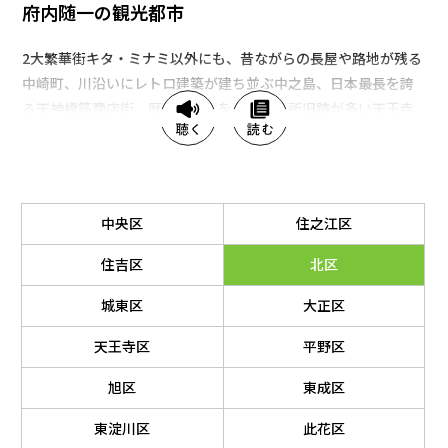
府内随一の観光都市
2大繁華街キタ・ミナミ以外にも、昔ながらの長屋や路地が残る
中崎町、川沿いにレトロ建築が建ち並ぶ中之島、日本最長を誇
る天神橋筋商店街、歴史や文化を感じる名所旧跡が多い天王寺
周辺など、エリアによって多彩な顔を見せる大阪市。気になる
エリアを散策して、大阪の懐の深さを感じてみては？
中央区
住之江区
住吉区
北区
城東区
大正区
天王寺区
平野区
旭区
東成区
東淀川区
此花区