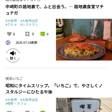
中崎町の路地裏で、ふと出会う。― 路地裏食堂マチ
ュナガ
#大阪市
#大阪市北区
#グルメ
#レストラン
0
0
0
2025.07.18
更新
喫茶いちご
昭和にタイムスリップ。「いちご」で、やさしくノ
スタルジーにひたる午後
#大阪市
#大阪市北区
#喫茶・カフェ