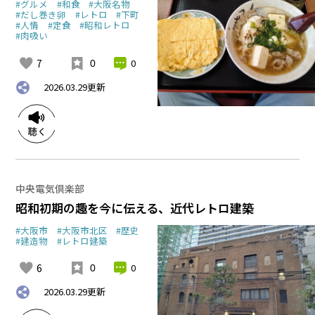
#グルメ
#和食
#大阪名物
#だし巻き卵
#レトロ
#下町
#人情
#定食
#昭和レトロ
#肉吸い
7
0
0
2026.03.29
更新
中央電気倶楽部
昭和初期の趣を今に伝える、近代レトロ建築
#大阪市
#大阪市北区
#歴史
#建造物
#レトロ建築
6
0
0
2026.03.29
更新