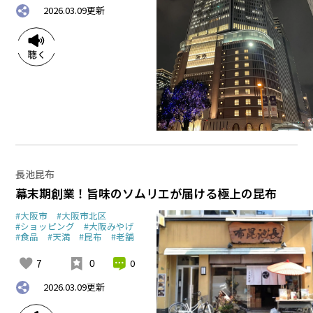
2026.03.09
更新
長池昆布
幕末期創業！旨味のソムリエが届ける極上の昆布
#大阪市
#大阪市北区
#ショッピング
#大阪みやげ
#食品
#天満
#昆布
#老舗
7
0
0
2026.03.09
更新