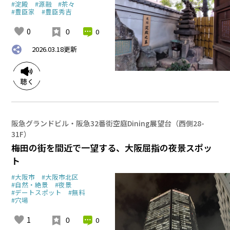
#淀殿
#源融
#茶々
#豊臣家
#豊臣秀吉
0
0
0
2026.03.18
更新
阪急グランドビル・阪急32番街空庭Dining展望台（西側28-
31F）
梅田の街を間近で一望する、大阪屈指の夜景スポッ
ト
#大阪市
#大阪市北区
#自然・絶景
#夜景
#デートスポット
#無料
#穴場
1
0
0