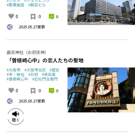
#グルメ
#ショッピング
#商業施設
#駅前ビル
0
0
0
2025.05.27
更新
露天神社（お初天神）
「曽根崎心中」の恋人たちの聖地
#大阪市
#大阪市北区
#歴史
#寺・神社
#お初
#徳兵衛
#曾根崎心中
#近松門左衛門
0
0
0
2025.05.27
更新