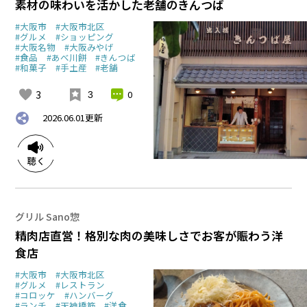
素材の味わいを活かした老舗のきんつば
#大阪市
#大阪市北区
#グルメ
#ショッピング
#大阪名物
#大阪みやげ
#食品
#あべ川餅
#きんつば
#和菓子
#手土産
#老舗
3
0
3
2026.06.01
更新
グリル Sano惣
精肉店直営！格別な肉の美味しさでお客が賑わう洋
食店
#大阪市
#大阪市北区
#グルメ
#レストラン
#コロッケ
#ハンバーグ
#ランチ
#天神橋筋
#洋食