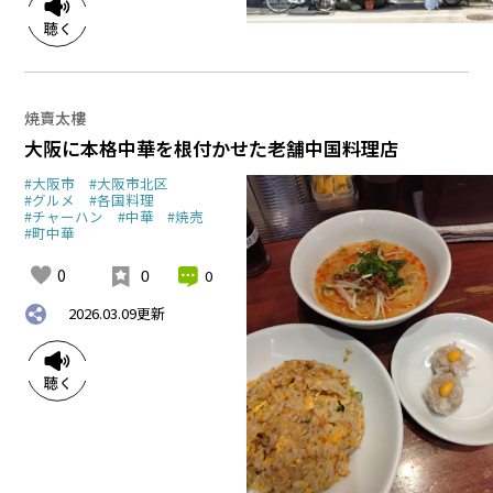
焼賣太樓
大阪に本格中華を根付かせた老舗中国料理店
#大阪市
#大阪市北区
#グルメ
#各国料理
#チャーハン
#中華
#焼売
#町中華
0
0
0
2026.03.09
更新