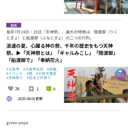
動画
毎年7月24日・25日「天神祭」、最大の特徴は、陸渡御（りく
とぎょ）と船渡御（ふなとぎょ）の二つの行列。
浪速の夏、心躍る神の祭、千年の歴史をもつ天神
祭。▶「天神祭とは」「ギャルみこし」「陸渡御」
「船渡御で」「奉納花火」
#大阪市
#大阪市北区
#体験
#イベント
#祭
#大阪天満宮
#天神祭り
#日本三代祭り
26
0
1
2025.08.01
更新
green pepe