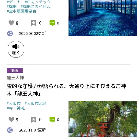
#デート
#ロマンチック
#梅田
#梅田スカイビル
#空中庭園展望台
8
0
0
2026.03.02
更新
動画
龍王大神
霊的な守護力が語られる、大通り上にそびえるご神
木「龍王大神」
#大阪市
#大阪市北区
#寺・神社
9
0
0
2025.11.07
更新