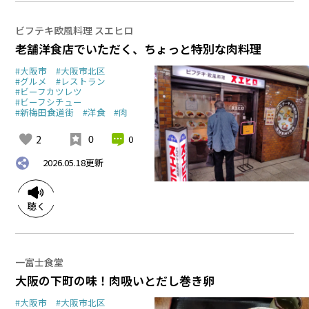
ビフテキ欧風料理 スエヒロ
老舗洋食店でいただく、ちょっと特別な肉料理
#大阪市
#大阪市北区
#グルメ
#レストラン
#ビーフカツレツ
#ビーフシチュー
#新梅田食道街
#洋食
#肉
2
0
0
2026.05.18
更新
一富士食堂
大阪の下町の味！肉吸いとだし巻き卵
#大阪市
#大阪市北区