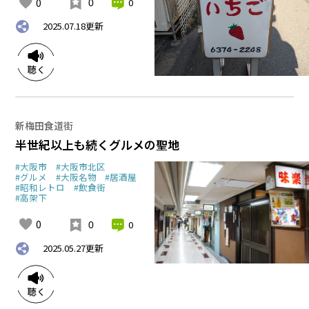
0
0
0
2025.07.18
更新
新梅田食道街
半世紀以上も続くグルメの聖地
#大阪市
#大阪市北区
#グルメ
#大阪名物
#居酒屋
#昭和レトロ
#飲食街
#高架下
0
0
0
2025.05.27
更新