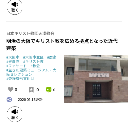
日本キリスト教団天満教会
明治の大阪でキリスト教を広める拠点となった近代
建築
#大阪市
#大阪市北区
#歴史
#建造物
#キリスト教
#ファサード
#教会
#生きた建築ミュージアム・大
阪セレクション
#登録有形文化財
0
0
0
2026.05.18
更新