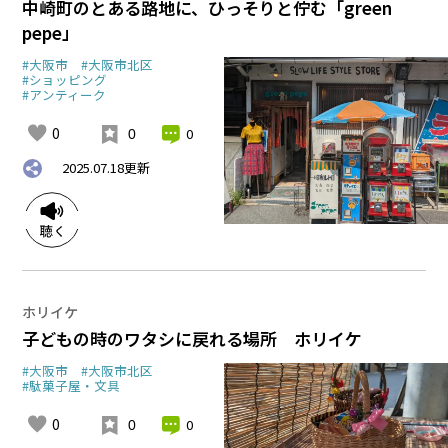
中崎町のとある路地に、ひっそりと佇む「green
pepe」
#大阪市
#大阪市北区
#ショッピング
#アンティーク
0
0
0
2025.07.18
更新
ホリイケ
子どもの時のワタシに戻れる場所 ホリイケ
#大阪市
#大阪市北区
#駄菓子屋・文具
0
0
0