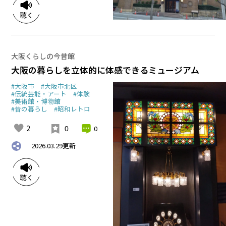
大阪くらしの今昔館
大阪の暮らしを立体的に体感できるミュージアム
#大阪市
#大阪市北区
#伝統芸能・アート
#体験
#美術館・博物館
#昔の暮らし
#昭和レトロ
2
0
0
2026.03.29
更新