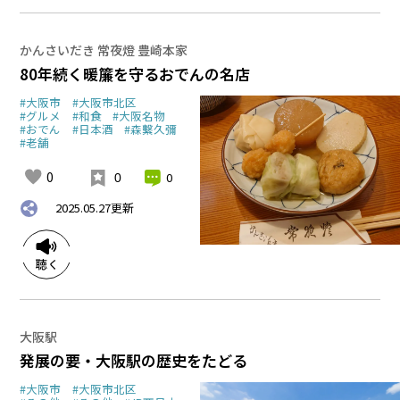
かんさいだき 常夜燈 豊崎本家
80年続く暖簾を守るおでんの名店
#大阪市
#大阪市北区
#グルメ
#和食
#大阪名物
#おでん
#日本酒
#森繫久彌
#老舗
0
0
0
2025.05.27
更新
大阪駅
発展の要・大阪駅の歴史をたどる
#大阪市
#大阪市北区