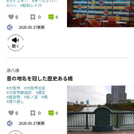
#ウイスキー
#オールドパー
#バー
#昭和レトロ
0
0
0
2025.05.27
更新
源八橋
昔の地名を冠した歴史ある橋
#大阪市
#大阪市北区
#大阪市都島区
#歴史
#建造物
#桜ノ宮
#橋
#源八渡し
0
0
0
2025.05.27
更新