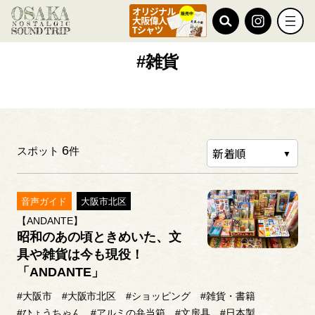
TOP
#雑貨
#雑貨
6
スポット
件
音声ガイド
大阪市北区
【ANDANTE】
昭和のあの頃ときめいた、文
具や雑貨は今も現役！
「ANDANTE」
#大阪市
#大阪市北区
#ショッピング
#雑貨・書籍
#ひょうちゃん
#アルミの弁当箱
#文房具
#日本製