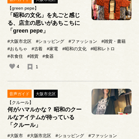
【green pepe】
「昭和の文化」を丸ごと感じ
る、店主の思いがあちこちに
「green pepe」
#大阪市北区
#ショッピング
#ファッション
#雑貨・書籍
#おもちゃ
#古着
#家電
#昭和の文化
#昭和レトロ
#衣食住
#雑貨
#食器
4
1
音声ガイド
大阪市北区
【クルール】
何がハマルかな？ 昭和のクー
ルなアイテムが待っている
「クルール」
#大阪市
#大阪市北区
#ショッピング
#ファッション