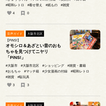
#昭和レトロ
#着せ替え
#紙もの
#雑貨
4
0
音声ガイド
大阪市北区
【PiNS!】
オモシロ＆あざとい昔のおも
ちゃを見つけてニヤリ
「PiNS!」
#大阪市
#大阪市北区
#ショッピング
#雑貨・書籍
#おもちゃ
#マッチ箱
#少女漫画の付録
#昭和レトロ
#雑貨
#駄玩具
3
3
音声ガイド
大阪市北区