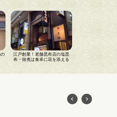
舗の
江戸創業！老舗昆布店の塩昆
布・佃煮は食卓に花を添える