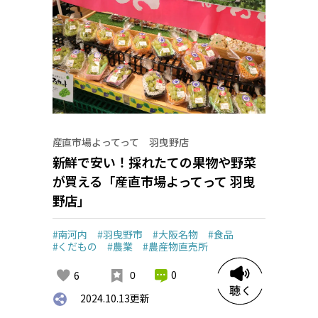
産直市場よってって 羽曳野店
新鮮で安い！採れたての果物や野菜
が買える「産直市場よってって 羽曳
野店」
#南河内
#羽曳野市
#大阪名物
#食品
#くだもの
#農業
#農産物直売所
0
6
0
2024.10.13
更新