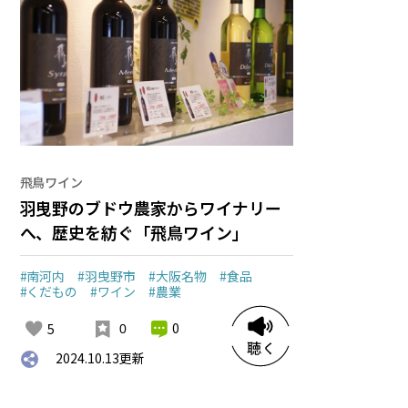
飛鳥ワイン
羽曳野のブドウ農家からワイナリー
へ、歴史を紡ぐ「飛鳥ワイン」
#南河内
#羽曳野市
#大阪名物
#食品
#くだもの
#ワイン
#農業
0
5
0
2024.10.13
更新