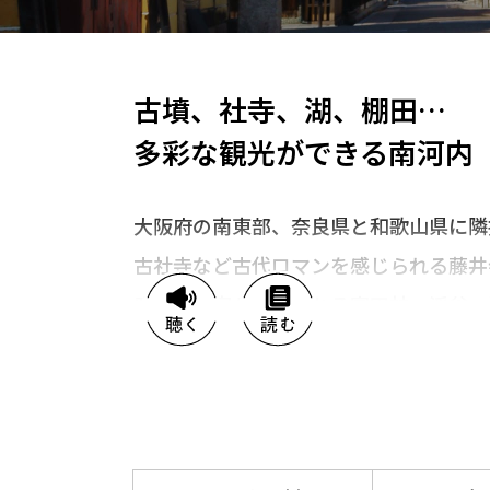
古墳、社寺、湖、棚田…
多彩な観光ができる南河内
大阪府の南東部、奈良県と和歌山県に隣
古社寺など古代ロマンを感じられる藤井
発展し町家が軒を連ねる富田林、渓谷・
内長野、棚田風景が美しい千早赤阪村な
ます。