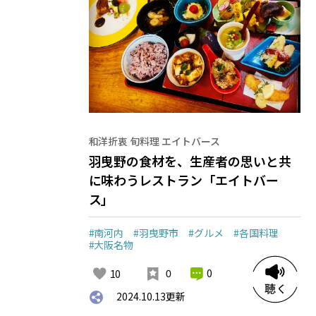
和洋折衷 旬料理 エイトバース
羽曳野の食材を、生産者の思いと共
に味わうレストラン「エイトバー
ス」
#南河内
#羽曳野市
#グルメ
#各国料理
#大阪名物
0
10
0
2024.10.13
更新