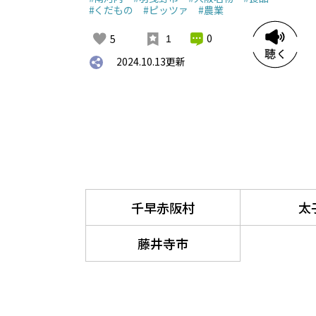
#くだもの
#ピッツァ
#農業
0
5
1
2024.10.13
更新
千早赤阪村
太
藤井寺市