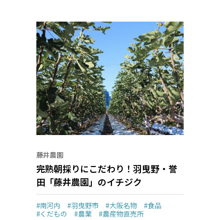
藤井農園
完熟朝採りにこだわり！羽曳野・誉
田「藤井農園」のイチジク
#南河内
#羽曳野市
#大阪名物
#食品
#くだもの
#農業
#農産物直売所