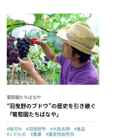
葡萄園たちばなや
“羽曳野のブドウ”の歴史を引き継ぐ
「葡萄園たちばなや」
#南河内
#羽曳野市
#大阪名物
#食品
#くだもの
#農業
#農産物直売所