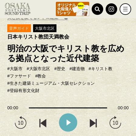
TOP
日本キリスト教団天満教会
美と技を愛でるレトロ建築
音声ガイド
大阪市北区
日本キリスト教団天満教会
明治の大阪でキリスト教を広め
る拠点となった近代建築
#大阪市
#大阪市北区
#歴史
#建造物
#キリスト教
#ファサード
#教会
#生きた建築ミュージアム・大阪セレクション
#登録有形文化財
00:00
00:00