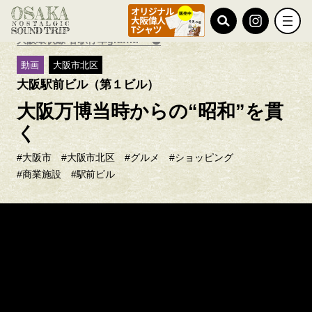
TOP
おすすめ特集
大阪環状線 各駅停車graffiti
動画
大阪市北区
大阪駅前ビル（第１ビル）
大阪万博当時からの“昭和”を貫
く
#大阪市
#大阪市北区
#グルメ
#ショッピング
#商業施設
#駅前ビル