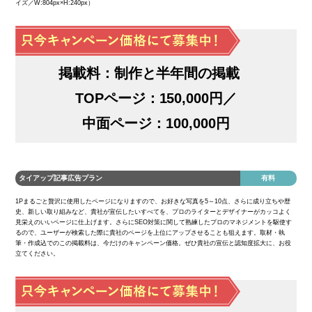
イズ／W:804px×H:240px）
掲載料：制作と半年間の掲載
TOPページ：150,000円／
中面ページ：100,000円
タイアップ記事広告プラン
有料
1Pまるごと贅沢に使用したページになりますので、お好きな写真を5～10点、さらに成り立ちや歴
史、新しい取り組みなど、貴社が宣伝したいすべてを、プロのライターとデザイナーがカッコよく
見栄えのいいページに仕上げます。さらにSEO対策に関して熟練したプロのマネジメントを駆使す
るので、ユーザーが検索した際に貴社のページを上位にアップさせることも狙えます。取材・執
筆・作成込でのこの掲載料は、今だけのキャンペーン価格。ぜひ貴社の宣伝と認知度拡大に、お役
立てください。