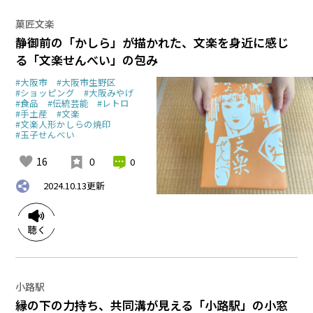
菓匠文楽
静御前の「かしら」が描かれた、文楽を身近に感じ
る「文楽せんべい」の包み
#大阪市
#大阪市生野区
#ショッピング
#大阪みやげ
#食品
#伝統芸能
#レトロ
#手土産
#文楽
#文楽人形かしらの焼印
#玉子せんべい
16
0
0
2024.10.13
更新
小路駅
縁の下の力持ち、共同溝が見える「小路駅」の小窓