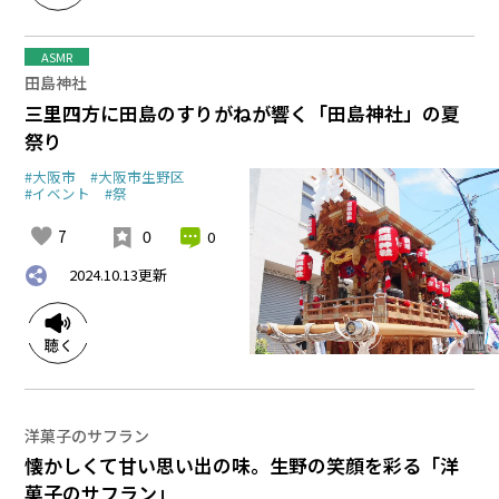
ASMR
田島神社
三里四方に田島のすりがねが響く「田島神社」の夏
祭り
#大阪市
#大阪市生野区
#イベント
#祭
7
0
0
2024.10.13
更新
洋菓子のサフラン
懐かしくて甘い思い出の味。生野の笑顔を彩る「洋
菓子のサフラン」