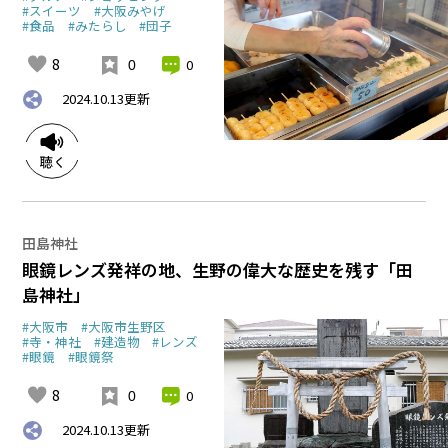
#スイーツ
#大阪みやげ
#食品
#みたらし
#団子
8
0
0
2024.10.13
更新
田島神社
眼鏡レンズ発祥の地、生野の偉大な歴史を残す「田
島神社」
#大阪市
#大阪市生野区
#寺・神社
#建造物
#レンズ
#眼鏡
#眼鏡祭
8
0
0
2024.10.13
更新