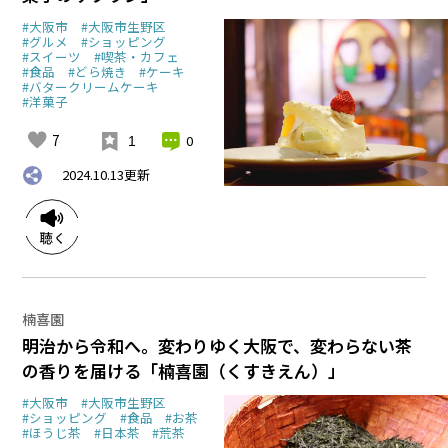
#大阪市
#大阪市生野区
#グルメ
#ショッピング
#スイーツ
#喫茶・カフェ
#食品
#どら焼き
#ケーキ
#バタークリームケーキ
#洋菓子
7
0
1
2024.10.13
更新
楠喜園
明治から令和へ。変わりゆく大阪で、変わらない茶
の香りを届ける「楠喜園（くすきえん）」
#大阪市
#大阪市生野区
#ショッピング
#食品
#お茶
#ほうじ茶
#日本茶
#荒茶