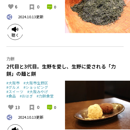
6
0
0
2024.10.13
更新
力餅
2代目と3代目。生野を愛し、生野に愛される「力
餅」の麺と餅
#大阪市
#大阪市生野区
#グルメ
#ショッピング
#スイーツ
#大阪みやげ
#食品
#おはぎ
#力餅食堂
13
0
0
2024.10.13
更新