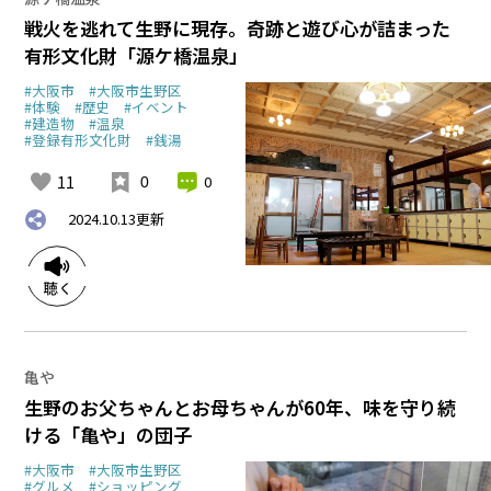
戦火を逃れて生野に現存。奇跡と遊び心が詰まった
有形文化財「源ケ橋温泉」
#大阪市
#大阪市生野区
#体験
#歴史
#イベント
#建造物
#温泉
#登録有形文化財
#銭湯
11
0
0
2024.10.13
更新
亀や
生野のお父ちゃんとお母ちゃんが60年、味を守り続
ける「亀や」の団子
#大阪市
#大阪市生野区
#グルメ
#ショッピング