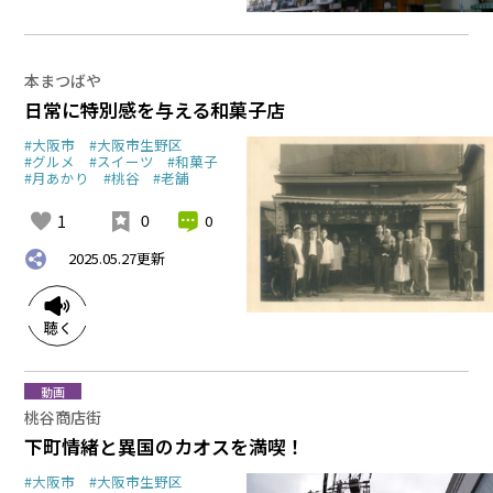
本まつばや
日常に特別感を与える和菓子店
#大阪市
#大阪市生野区
#グルメ
#スイーツ
#和菓子
#月あかり
#桃谷
#老舗
1
0
0
2025.05.27
更新
動画
桃谷商店街
下町情緒と異国のカオスを満喫！
#大阪市
#大阪市生野区