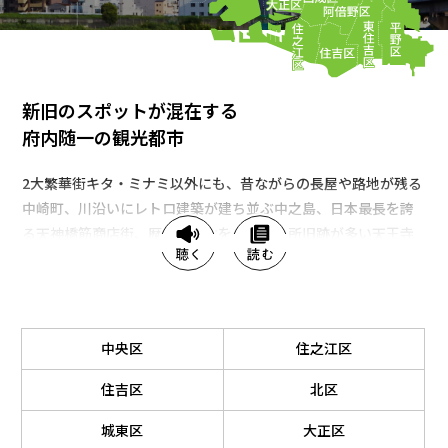
新旧のスポットが混在する
府内随一の観光都市
2大繁華街キタ・ミナミ以外にも、昔ながらの長屋や路地が残る
中崎町、川沿いにレトロ建築が建ち並ぶ中之島、日本最長を誇
る天神橋筋商店街、歴史や文化を感じる名所旧跡が多い天王寺
周辺など、エリアによって多彩な顔を見せる大阪市。気になる
エリアを散策して、大阪の懐の深さを感じてみては？
中央区
住之江区
住吉区
北区
城東区
大正区