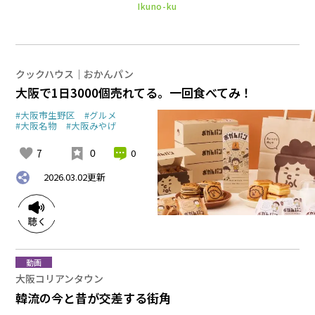
Ikuno-ku
クックハウス｜おかんパン
大阪で1日3000個売れてる。一回食べてみ！
#大阪市生野区
#グルメ
#大阪名物
#大阪みやげ
7
0
0
2026.03.02
更新
動画
大阪コリアンタウン
韓流の今と昔が交差する街角