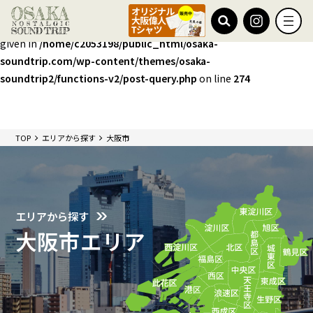
Warning
: foreach() argument must be of type array|object, false
given in
/home/c2053198/public_html/osaka-
soundtrip.com/wp-content/themes/osaka-
soundtrip2/functions-v2/post-query.php
on line
274
TOP
エリアから探す
大阪市
エリアから探す
大阪市エリア