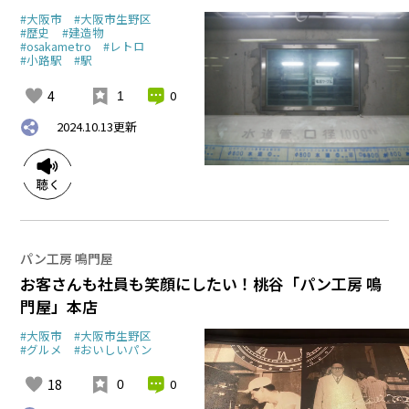
#大阪市
#大阪市生野区
#歴史
#建造物
#osakametro
#レトロ
#小路駅
#駅
4
0
1
2024.10.13
更新
パン工房 鳴門屋
お客さんも社員も笑顔にしたい！桃谷「パン工房 鳴
門屋」本店
#大阪市
#大阪市生野区
#グルメ
#おいしいパン
18
0
0