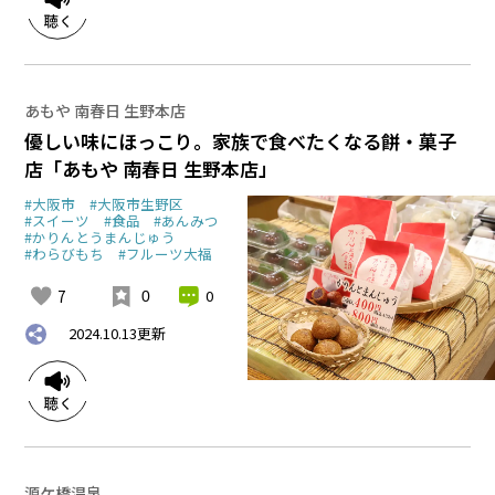
あもや 南春日 生野本店
優しい味にほっこり。家族で食べたくなる餅・菓子
店「あもや 南春日 生野本店」
#大阪市
#大阪市生野区
#スイーツ
#食品
#あんみつ
#かりんとうまんじゅう
#わらびもち
#フルーツ大福
7
0
0
2024.10.13
更新
源ケ橋温泉