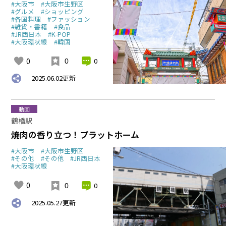
#大阪市
#大阪市生野区
#グルメ
#ショッピング
#各国料理
#ファッション
#雑貨・書籍
#食品
#JR西日本
#K-POP
#大阪環状線
#韓国
0
0
0
2025.06.02
更新
動画
鶴橋駅
焼肉の香り立つ！プラットホーム
#大阪市
#大阪市生野区
#その他
#その他
#JR西日本
#大阪環状線
0
0
0
2025.05.27
更新