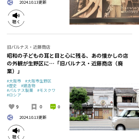
2024.10.13
更新
旧パルナス・近藤商店
昭和の子どもの耳と目と心に残る、あの懐かしの店
の外観が生野区に…「旧パルナス・近藤商店（廃
業）」
#大阪市
#大阪市生野区
#歴史
#建造物
#パルナス製菓
#モスクワ
#ロシア
9
0
0
2024.10.13
更新