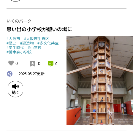
いくのパーク
思い出の小学校が憩いの場に
#大阪市
#大阪市生野区
#歴史
#建造物
#多文化共生
#学生時代
#小学校
#御幸森小学校
0
0
0
2025.05.27
更新