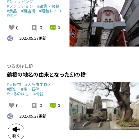
#ショッピング
#ファッション
#雑貨・書籍
#食品
#商店街
#昭和レトロ
#桃谷
0
0
0
2025.05.27
更新
つるのはし跡
鶴橋の地名の由来となった幻の橋
#大阪市
#大阪市生野区
#歴史
#像・石碑
#つるのはし
#桃谷
0
0
0
2025.05.27
更新