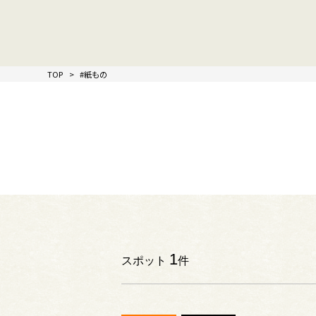
TOP
#紙もの
1
スポット
件