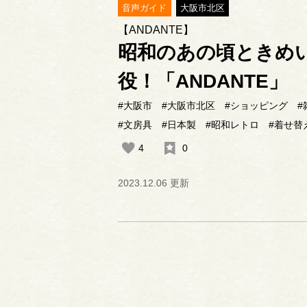
音声ガイド
大阪市北区
【ANDANTE】
昭和のあの頃ときめ
役！「ANDANTE」
#大阪市
#大阪市北区
#ショッピング
#
#文房具
#日本製
#昭和レトロ
#着せ替
4
0
2023.12.06 更新