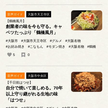
音声ガイド
大阪市天王寺区
【鶴橋風月】
創業者の味を今も守る。キャ
ベツたっぷり「鶴橋風月」
#大阪市
#大阪市天王寺区
#グルメ
#大阪名物
#お好み焼き
#こなもん
#モダン焼き
#大阪名物
#鶴橋
5
0
音声ガイド
大阪市中央区
【千日前はつせ】
自分で焼いて楽しめる。70年
以上守り継がれる生地の味
「はつせ」