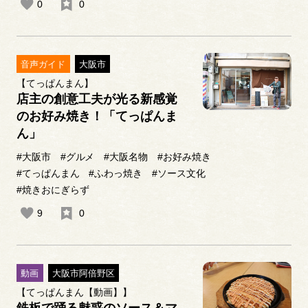
0
0
音声ガイド
大阪市
【てっぱんまん】
店主の創意工夫が光る新感覚
のお好み焼き！「てっぱんま
ん」
#大阪市
#グルメ
#大阪名物
#お好み焼き
#てっぱんまん
#ふわっ焼き
#ソース文化
#焼きおにぎらず
9
0
動画
大阪市阿倍野区
【てっぱんまん【動画】】
鉄板で踊る魅惑のソース＆マ