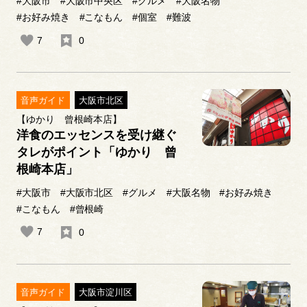
#大阪市
#大阪市中央区
#グルメ
#大阪名物
#お好み焼き
#こなもん
#個室
#難波
7
0
音声ガイド
大阪市北区
【ゆかり 曾根崎本店】
洋食のエッセンスを受け継ぐ
タレがポイント「ゆかり 曾
根崎本店」
#大阪市
#大阪市北区
#グルメ
#大阪名物
#お好み焼き
#こなもん
#曾根崎
7
0
音声ガイド
大阪市淀川区