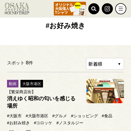
TOP
#お好み焼き
#お好み焼き
8
スポット
件
動画
大阪市港区
【繁栄商店街】
消えゆく昭和の匂いを感じる
場所
#大阪市
#大阪市港区
#グルメ
#ショッピング
#食品
#お好み焼き
#コロッケ
#ノスタルジー