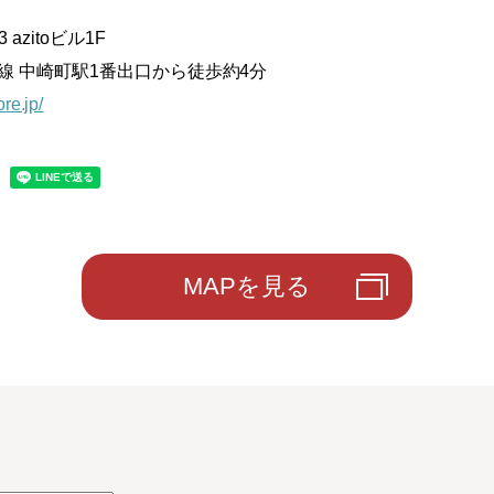
azitoビル1F
谷町線 中崎町駅1番出口から徒歩約4分
re.jp/
MAPを見る