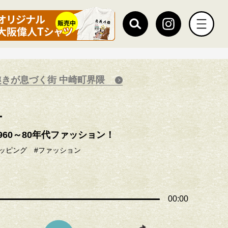
きが息づく街 中崎町界隈
ー
60～80年代ファッション！
ョッピング
#ファッション
00:00