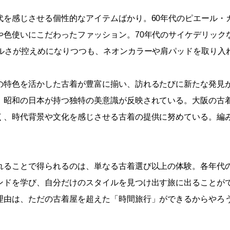
代を感じさせる個性的なアイテムばかり。60年代のピエール・
や色使いにこだわったファッション。70年代のサイケデリック
フルさが控えめになりつつも、ネオンカラーや肩パッドを取り入
の特色を活かした古着が豊富に揃い、訪れるたびに新たな発見
、昭和の日本が持つ独特の美意識が反映されている。大阪の古
く、時代背景や文化を感じさせる古着の提供に努めている。編
れることで得られるのは、単なる古着選び以上の体験。各年代
ンドを学び、自分だけのスタイルを見つけ出す旅に出ることが
由は、ただの古着屋を超えた「時間旅行」ができるからやろう。