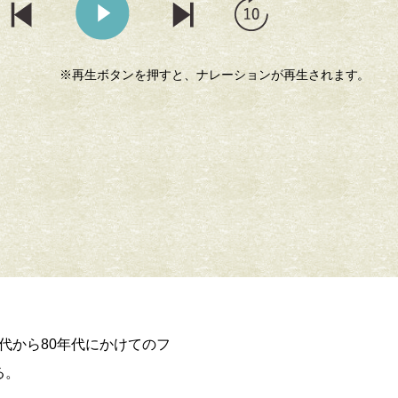
※再生ボタンを押すと、ナレーションが再生されます。
るだけで元気になる。
レトロ初心者
年代から80年代にかけてのフ
る。