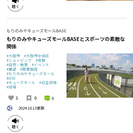
もりのみやキューズモールBASE
もりのみやキューズモールBASEとスポーツの素敵な
関係
#大阪市
#大阪市中央区
#ショッピング
#体験
#自然・絶景
#イベント
#展望
#商業施設
#もりのみやキューズモール
BASE
#キューズモール
#日生球場
#球場
3
0
0
2024.10.13
更新