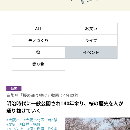
ALL
お笑い
モノづくり
ライブ
祭
イベント
乗り物
動画
造幣局「桜の通り抜け」動画：4分32秒
明治時代に一般公開され140年余り、桜の歴史を人が
通り抜けていく
#大阪市
#大阪市北区
#体験
#歴史
#自然・絶景
#イベント
#道・街道
#公園