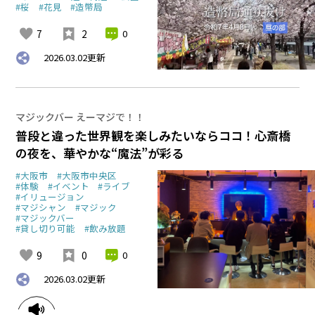
#桜
#花見
#造幣局
7
2
0
2026.03.02
更新
マジックバー えーマジで！！
普段と違った世界観を楽しみたいならココ！心斎橋
の夜を、華やかな“魔法”が彩る
#大阪市
#大阪市中央区
#体験
#イベント
#ライブ
#イリュージョン
#マジシャン
#マジック
#マジックバー
#貸し切り可能
#飲み放題
9
0
0
2026.03.02
更新