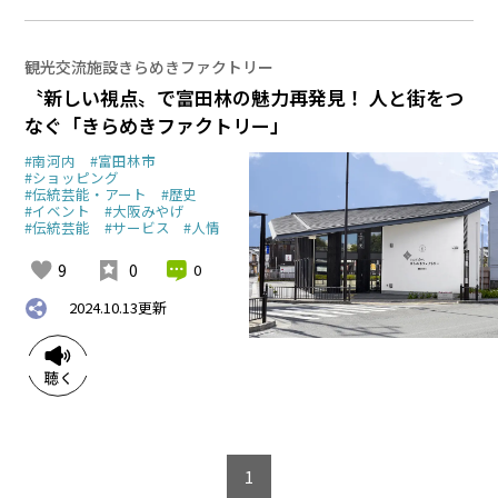
観光交流施設きらめきファクトリー
〝新しい視点〟で富田林の魅力再発見！ 人と街をつ
なぐ「きらめきファクトリー」
#南河内
#富田林市
#ショッピング
#伝統芸能・アート
#歴史
#イベント
#大阪みやげ
#伝統芸能
#サービス
#人情
9
0
0
2024.10.13
更新
1