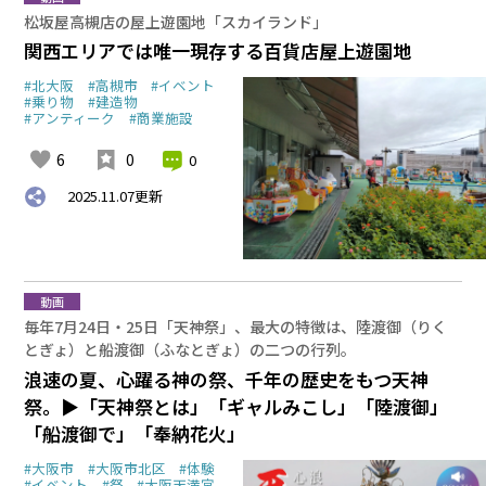
松坂屋高槻店の屋上遊園地「スカイランド」
関西エリアでは唯一現存する百貨店屋上遊園地
#北大阪
#高槻市
#イベント
#乗り物
#建造物
#アンティーク
#商業施設
6
0
0
2025.11.07
更新
動画
毎年7月24日・25日「天神祭」、最大の特徴は、陸渡御（りく
とぎょ）と船渡御（ふなとぎょ）の二つの行列。
浪速の夏、心躍る神の祭、千年の歴史をもつ天神
祭。▶「天神祭とは」「ギャルみこし」「陸渡御」
「船渡御で」「奉納花火」
#大阪市
#大阪市北区
#体験
#イベント
#祭
#大阪天満宮