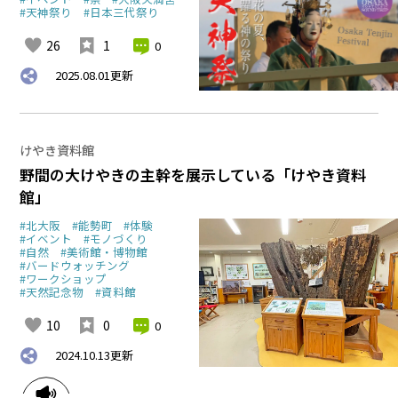
#天神祭り
#日本三代祭り
26
1
0
2025.08.01
更新
けやき資料館
野間の大けやきの主幹を展示している「けやき資料
館」
#北大阪
#能勢町
#体験
#イベント
#モノづくり
#自然
#美術館・博物館
#バードウォッチング
#ワークショップ
#天然記念物
#資料館
10
0
0
2024.10.13
更新