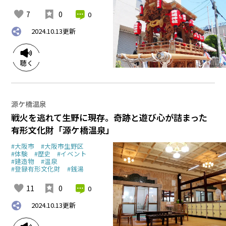
7
0
0
2024.10.13
更新
源ケ橋温泉
戦火を逃れて生野に現存。奇跡と遊び心が詰まった
有形文化財「源ケ橋温泉」
#大阪市
#大阪市生野区
#体験
#歴史
#イベント
#建造物
#温泉
#登録有形文化財
#銭湯
11
0
0
2024.10.13
更新