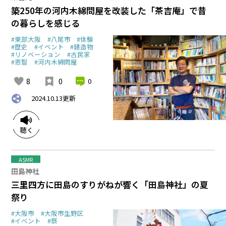
築250年の河内木綿問屋を改装した「茶吉庵」で昔
の暮らしを感じる
#東部大阪
#八尾市
#体験
#歴史
#イベント
#建造物
#リノベーション
#古民家
#恩智
#河内木綿問屋
8
0
0
2024.10.13
更新
ASMR
田島神社
三里四方に田島のすりがねが響く「田島神社」の夏
祭り
#大阪市
#大阪市生野区
#イベント
#祭