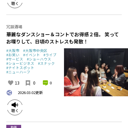
冗談酒場
華麗なダンスショー＆コントでお得感２倍。 笑って
お喋りして、日頃のストレスも発散！
#大阪市
#大阪市中央区
#お笑い
#イベント
#ライブ
#サービス
#ショーハウス
#ショービジネス
#スナック
#ナイトスポット
#ニューハーフ
13
0
0
2026.03.02
更新
動画