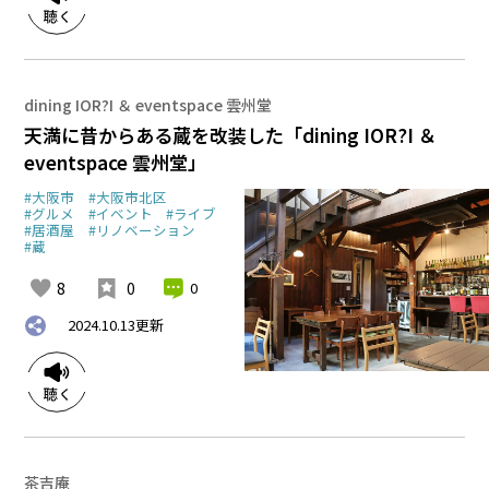
dining IOR?I ＆ eventspace 雲州堂
天満に昔からある蔵を改装した「dining IOR?I ＆
eventspace 雲州堂」
#大阪市
#大阪市北区
#グルメ
#イベント
#ライブ
#居酒屋
#リノベーション
#蔵
8
0
0
2024.10.13
更新
茶吉庵