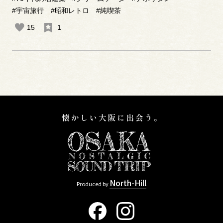
#宇宙旅行
#昭和レトロ
#純喫茶
15
1
North-Hill
Produced by