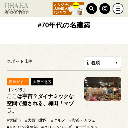
TOP
#70年代の名建築
#70年代の名建築
1
スポット
件
音声ガイド
大阪市北区
【マヅラ】
ここは宇宙？ダイナミックな
空間で癒される、梅田「マヅ
ラ」
#大阪市
#大阪市北区
#グルメ
#喫茶・カフェ
#70年代の名建築
#クリームソーダ
#ナポリタン