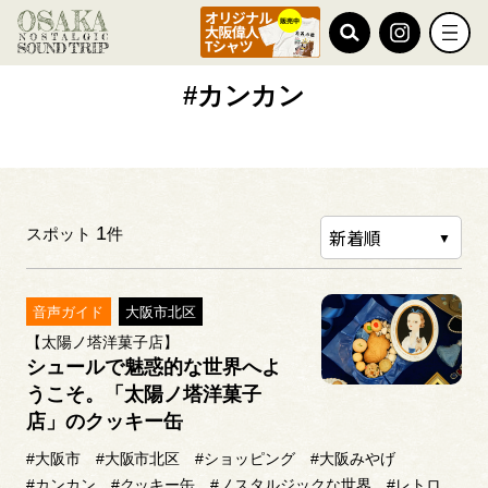
TOP
#カンカン
#カンカン
1
スポット
件
音声ガイド
大阪市北区
【太陽ノ塔洋菓子店】
シュールで魅惑的な世界へよ
うこそ。「太陽ノ塔洋菓子
店」のクッキー缶
#大阪市
#大阪市北区
#ショッピング
#大阪みやげ
#カンカン
#クッキー缶
#ノスタルジックな世界
#レトロ