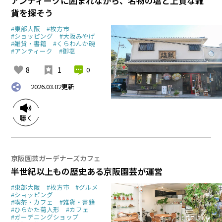
アンティークに囲まれながら、名物の塩と上質な雑
貨を探そう
#東部大阪
#枚方市
#ショッピング
#大阪みやげ
#雑貨・書籍
#くらわんか碗
#アンティーク
#御塩
8
1
0
2026.03.02
更新
京阪園芸ガーデナーズカフェ
半世紀以上もの歴史ある京阪園芸が運営
#東部大阪
#枚方市
#グルメ
#ショッピング
#喫茶・カフェ
#雑貨・書籍
#ひらかた菊人形
#カフェ
#ガーデニングショップ