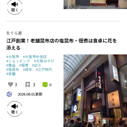
をぐら屋
江戸創業！老舗昆布店の塩昆布・佃煮は食卓に花を
添える
#大阪市
#大阪市中央区
#ショッピング
#大阪みやげ
#食品
#佃煮
#出汁
#塩昆布
#昆布
#江戸時代
#老舗
3
3
0
2026.06.01
更新