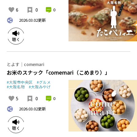
6
0
0
2026.03.02
更新
とよす｜comemari
お米のスナック「comemari（こめまり）」
#大阪市中央区
#グルメ
#大阪名物
#大阪みやげ
5
0
0
2026.03.02
更新