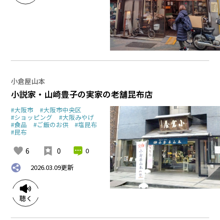
小倉屋山本
小説家・山崎豊子の実家の老舗昆布店
#大阪市
#大阪市中央区
#ショッピング
#大阪みやげ
#食品
#ご飯のお供
#塩昆布
#昆布
6
0
0
2026.03.09
更新