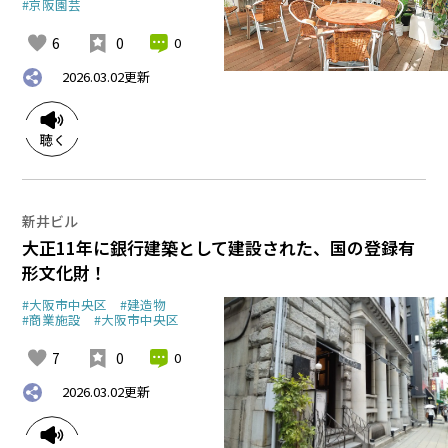
#京阪園芸
6
0
0
2026.03.02
更新
新井ビル
大正11年に銀行建築として建設された、国の登録有
形文化財！
#大阪市中央区
#建造物
#商業施設
#大阪市中央区
7
0
0
2026.03.02
更新