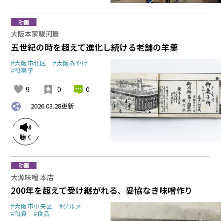
動画
大阪本家駿河屋
五世紀の時を超えて進化し続ける老舗の羊羹
#大阪市北区
#大阪みやげ
#和菓子
9
0
0
2026.03.28
更新
動画
大源味噌 本店
200年を超えて受け継がれる、妥協なき味噌作り
#大阪市中央区
#グルメ
#和食
#食品