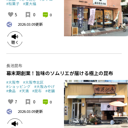
#和菓子
#栗大福
5
0
0
2026.03.09
更新
長池昆布
幕末期創業！旨味のソムリエが届ける極上の昆布
#大阪市
#大阪市北区
#ショッピング
#大阪みやげ
#食品
#天満
#昆布
#老舗
7
0
0
2026.03.09
更新