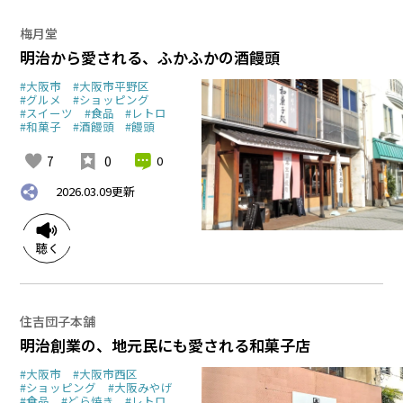
梅月堂
明治から愛される、ふかふかの酒饅頭
#大阪市
#大阪市平野区
#グルメ
#ショッピング
#スイーツ
#食品
#レトロ
#和菓子
#酒饅頭
#饅頭
7
0
0
2026.03.09
更新
住吉団子本舗
明治創業の、地元民にも愛される和菓子店
#大阪市
#大阪市西区
#ショッピング
#大阪みやげ
#食品
#どら焼き
#レトロ