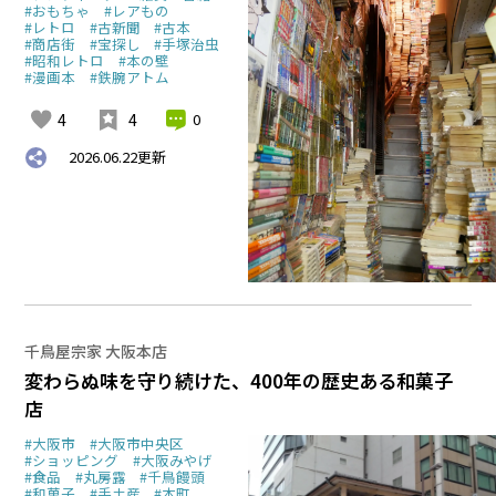
#おもちゃ
#レアもの
#レトロ
#古新聞
#古本
#商店街
#宝探し
#手塚治虫
#昭和レトロ
#本の壁
#漫画本
#鉄腕アトム
4
4
0
2026.06.22
更新
千鳥屋宗家 大阪本店
変わらぬ味を守り続けた、400年の歴史ある和菓子
店
#大阪市
#大阪市中央区
#ショッピング
#大阪みやげ
#食品
#丸房露
#千鳥饅頭
#和菓子
#手土産
#本町