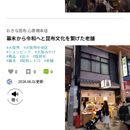
おきな昆布 心斎橋本店
幕末から令和へと昆布文化を繋げた老舗
#大阪市
#大阪市中央区
#ショッピング
#大阪みやげ
#食品
#出汁
#塩昆布
#幕末
#昭和レトロ
#老舗
0
0
0
2026.06.01
更新