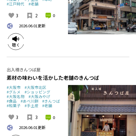
#江戸時代
#老舗
3
2
0
2026.06.01
更新
出入橋きんつば屋
素材の味わいを活かした老舗のきんつば
#大阪市
#大阪市北区
#グルメ
#ショッピング
#大阪名物
#大阪みやげ
#食品
#あべ川餅
#きんつば
#和菓子
#手土産
#老舗
3
3
0
2026.06.01
更新