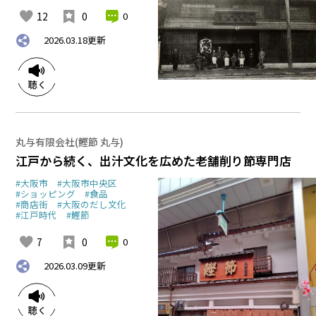
12
0
0
2026.03.18
更新
丸与有限会社(鰹節 丸与)
江戸から続く、出汁文化を広めた老舗削り節専門店
#大阪市
#大阪市中央区
#ショッピング
#食品
#商店街
#大阪のだし文化
#江戸時代
#鰹節
7
0
0
2026.03.09
更新