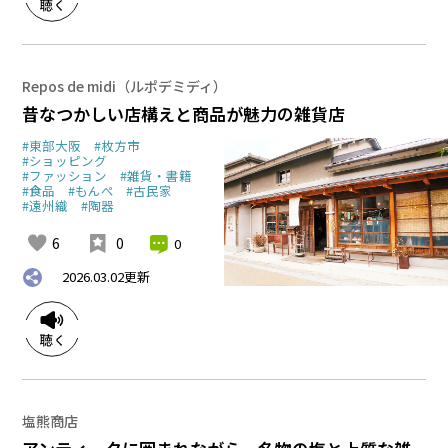
Repos de midi（ルポデミディ）
昔なつかしい店構えと商品が魅力の雑貨店
#東部大阪
#枚方市
#ショッピング
#ファッション
#雑貨・書籍
#食品
#もんぺ
#古民家
#遠州織
#陶器
6
0
0
2026.03.02
更新
塩熊商店