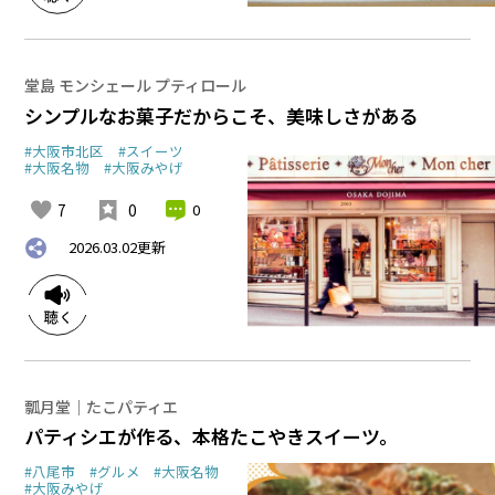
堂島 モンシェール プティロール
シンプルなお菓子だからこそ、美味しさがある
#大阪市北区
#スイーツ
#大阪名物
#大阪みやげ
7
0
0
2026.03.02
更新
瓢月堂｜たこパティエ
パティシエが作る、本格たこやきスイーツ。
#八尾市
#グルメ
#大阪名物
#大阪みやげ