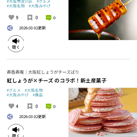
#大阪市淀川区
#グルメ
#大阪名物
#大阪みやげ
9
0
0
2026.03.02
更新
寿香寿庵｜大阪紅しょうがチーズぱり
紅しょうが×チーズ のコラボ！新土産菓子
#グルメ
#大阪名物
#大阪みやげ
#食品
4
0
0
2026.03.02
更新