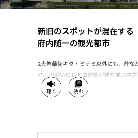
新旧のスポットが混在する
府内随一の観光都市
2大繁華街キタ・ミナミ以外にも、昔な
町、川沿いにレトロ建築が建ち並ぶ中之
商店街、歴史や文化を感じる名所旧跡が
によって多彩な顔を見せる大阪市。気に
懐の深さを感じてみては？