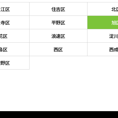
之江区
住吉区
北
王寺区
平野区
旭
花区
浪速区
淀
島区
西区
西
倍野区