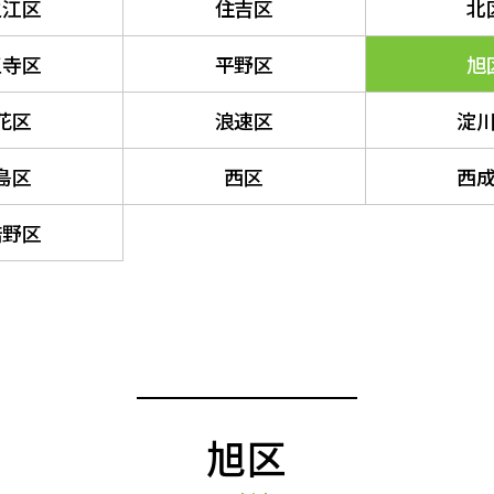
之江区
住吉区
北
王寺区
平野区
旭
花区
浪速区
淀
島区
西区
西
倍野区
旭区