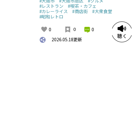
#大阪市
#大阪市旭区
#グルメ
#レストラン
#喫茶・カフェ
#カレーライス
#商店街
#大衆食堂
#昭和レトロ
0
0
0
2026.05.18
更新