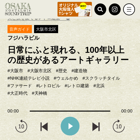
TOP
フジハラビル
美と技を愛でるレトロ建築
音声ガイド
大阪市北区
フジハラビル
日常にふと現れる、100年以上
の歴史があるアートギャラリー
#大阪市
#大阪市北区
#歴史
#建造物
#NHK連続テレビ小説
#ウェルかめ
#スクラッチタイル
#ファサード
#レトロビル
#レトロ建築
#北浜
#大正時代
#天神橋
00:00
00:00