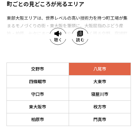
町ごとの見どころが光るエリア
東部大阪エリアは、世界レベルの高い技術力を持つ町工場が集
まるモノづくりの街・東大阪を筆頭に、大阪屈指のぶどう産
地・柏原、七夕にまつわる伝説や場所が多く残る交野、宿場町
の名残や四季折々の淀川河川敷の風景が楽しめる枚方と、街に
よって見どころもさまざま。好みのエリアに出かけてみては？
交野市
八尾市
四條畷市
大東市
守口市
寝屋川市
東大阪市
枚方市
柏原市
門真市