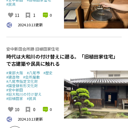
#民具
11
1
0
2024.10.13
更新
安中新田会所跡 旧植田家住宅
時代は大和川の付け替えに遡る。「旧植田家住宅」
で古建築や民具に触れる
#東部大阪
#八尾市
#歴史
#建造物
#会所屋敷
#八尾市指定文化財
#国登録有形文化財
#安中新田
#旧大和川の付け替え
#旧植田家
#民具
10
0
0
2024.10.13
更新