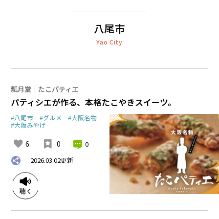
八尾市
Yao City
瓢月堂｜たこパティエ
パティシエが作る、本格たこやきスイーツ。
#八尾市
#グルメ
#大阪名物
#大阪みやげ
6
0
0
2026.03.02
更新