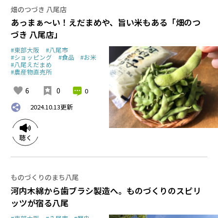
畑のつづき 八尾店
あっまぁ～い！えだまめや、旨い米もある「畑のつ
づき 八尾店」
#東部大阪
#八尾市
#ショッピング
#食品
#お米
#八尾えだまめ
#農産物直売所
6
0
0
2024.10.13
更新
ものづくりのまち八尾
河内木綿から歯ブラシ製造へ。ものづくりのスピリ
ッツが宿る八尾