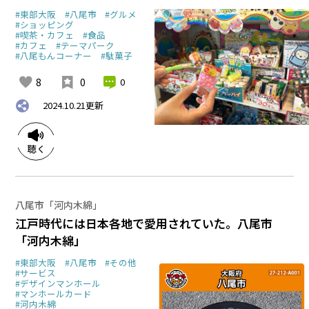
#東部大阪
#八尾市
#グルメ
#ショッピング
#喫茶・カフェ
#食品
#カフェ
#テーマパーク
#八尾もんコーナー
#駄菓子
8
0
0
2024.10.21
更新
八尾市「河内木綿」
江戸時代には日本各地で愛用されていた。八尾市
「河内木綿」
#東部大阪
#八尾市
#その他
#サービス
#デザインマンホール
#マンホールカード
#河内木綿