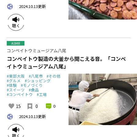
2024.10.13
更新
ASMR
コンペイトウミュージアム八尾
コンペイトウ製造の大釜から聞こえる音。「コンペ
イトウミュージアム八尾」
#東部大阪
#八尾市
#その他
#グルメ
#ショッピング
#体験
#モノづくり
#スイーツ
#食品
#コンペイトウ
#工場
15
0
0
2024.10.13
更新