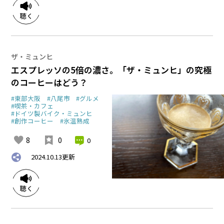
ザ・ミュンヒ
エスプレッソの5倍の濃さ。「ザ・ミュンヒ」の究極
のコーヒーはどう？
#東部大阪
#八尾市
#グルメ
#喫茶・カフェ
#ドイツ製バイク・ミュンヒ
#創作コーヒー
#氷温熟成
8
0
0
2024.10.13
更新