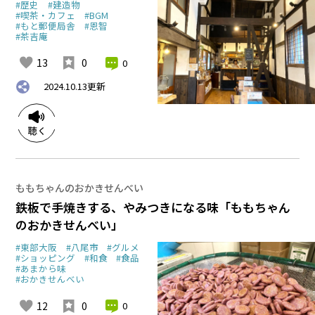
#歴史
#建造物
#喫茶・カフェ
#BGM
#もと郵便局舎
#恩智
#茶吉庵
13
0
0
2024.10.13
更新
ももちゃんのおかきせんべい
鉄板で手焼きする、やみつきになる味「ももちゃん
のおかきせんべい」
#東部大阪
#八尾市
#グルメ
#ショッピング
#和食
#食品
#あまから味
#おかきせんべい
12
0
0