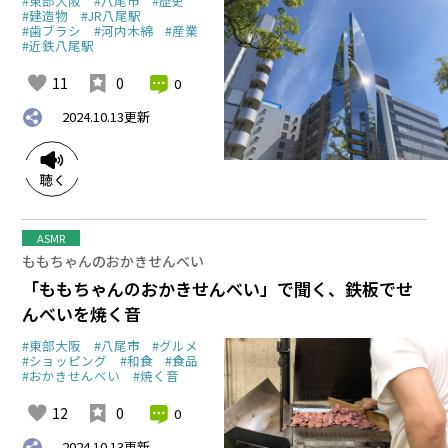
#東部大阪
#八尾市
#歴史
#建造物
#JR八尾駅
#歯ブラシ
#河内木綿
#産業
#近鉄八尾駅
11
0
0
2024.10.13
更新
ASMR
ももちゃんのおかきせんべい
「ももちゃんのおかきせんべい」で聞く、鉄板でせ
んべいを焼く音
#東部大阪
#八尾市
#グルメ
#ショッピング
#和食
#食品
#おかきせんべい
#焼く音
12
0
0
2024.10.13
更新