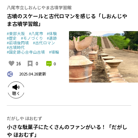
八尾市立しおんじやま古墳学習館
古墳のスケールと古代ロマンを感じる「しおんじや
ま古墳学習館」
#東部大阪
#八尾市
#体験
#歴史
#モノづくり
#遺跡
#前項後円墳
#古代ロマン
#古墳時代
#国史跡心合寺山古墳
#埴輪
16
0
0
2025.04.28
更新
だがしや ほおむず
小さな駄菓子にたくさんのファンがいる！「だがし
や ほおむず」