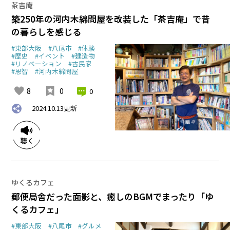
茶吉庵
築250年の河内木綿問屋を改装した「茶吉庵」で昔
の暮らしを感じる
#東部大阪
#八尾市
#体験
#歴史
#イベント
#建造物
#リノベーション
#古民家
#恩智
#河内木綿問屋
8
0
0
2024.10.13
更新
ゆくるカフェ
郵便局舎だった面影と、癒しのBGMでまったり「ゆ
くるカフェ」
#東部大阪
#八尾市
#グルメ