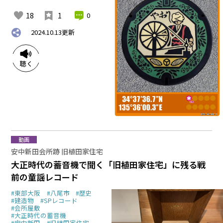
18
1
0
2024.10.13
更新
動画
安中新田会所跡 旧植田家住宅
大正時代の蓄音機で聞く「旧植田家住宅」に残る戦
前の童謡レコード
#東部大阪
#八尾市
#歴史
#建造物
#SPレコード
#会所屋敷
#大正時代の蓄音機
#安中新田
#旧植田家住宅