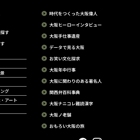
報
時代をつくった大阪偉人
大阪ヒーローインタビュー
で探す
大阪手仕事遺産
探す
データで見る大阪
お笑い文化探求
大阪年中行事
絶景
大阪に関わりのある著名人
ピング
関西弁百科事典
能・アート
大阪ナニコレ難読漢字
大阪ノ老舗
おもろい大阪の旅