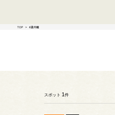
TOP
#遠州織
1
スポット
件