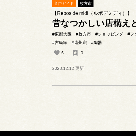
音声ガイド
枚方市
【Repos de midi（ルポデミディ）】
昔なつかしい店構え
#東部大阪
#枚方市
#ショッピング
#フ
#古民家
#遠州織
#陶器
6
0
2023.12.12 更新