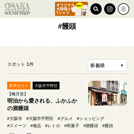
TOP
#饅頭
#饅頭
1
スポット
件
音声ガイド
大阪市平野区
【梅月堂】
明治から愛される、ふかふか
の酒饅頭
#大阪市
#大阪市平野区
#グルメ
#ショッピング
#スイーツ
#食品
#レトロ
#和菓子
#酒饅頭
#饅頭