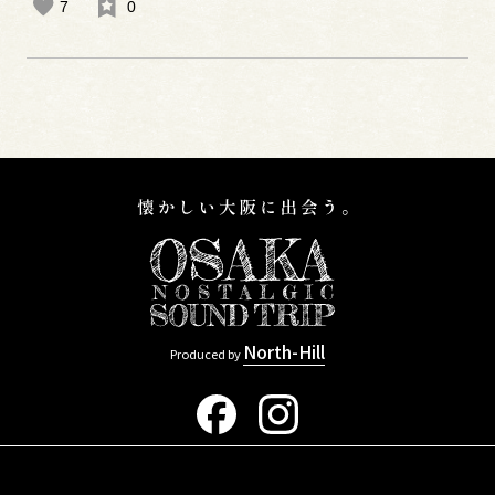
7
0
North-Hill
Produced by