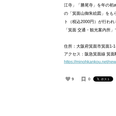
江寺」「勝尾寺」を年の初め
の「箕面山御朱絵図」をも
ト（税込2000円）が行わ
「箕面 交通・観光案内所」
住所：大阪府箕面市箕面1-1
アクセス：阪急箕面線 箕面
https://minohkankou.net/ne
9
0