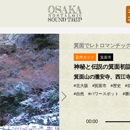
箕面でレトロマンチッ
音声ガイド
箕面市
神秘と伝説の箕面初詣
箕面山の瀧安寺、西江
#北大阪
#箕面市
#歴史
#
#自然
#パワースポット
#
00:00