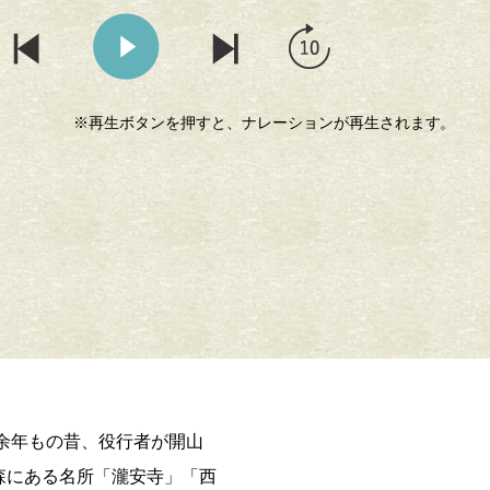
※再生ボタンを押すと、ナレーションが再生されます。
、その御
「みのおの聖天さん」と親しまれる「西江寺」。本堂には役行
天が祀られている。
0余年もの昔、役行者が開山
森にある名所「瀧安寺」「西