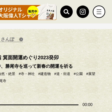
クさんぽ
 箕面開運めぐり2023癸卯
寺、勝尾寺を巡って新春の開運を祈る
自然・絶景
#寺・神社
#建造物
#道・街道
#公園
#展望
勝尾寺
00:00