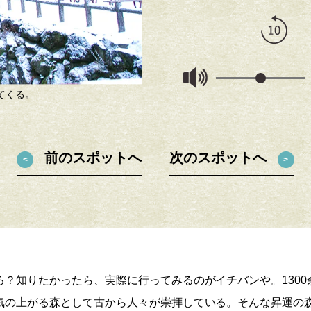
る朱塗りの橋は「瀧安寺」の瑞雲橋。日本最古の弁財天を祀る寺であり
い！？
前のスポットへ
次のスポットへ
ろ？知りたかったら、実際に行ってみるのがイチバンや。130
気の上がる森として古から人々が崇拝している。そんな昇運の