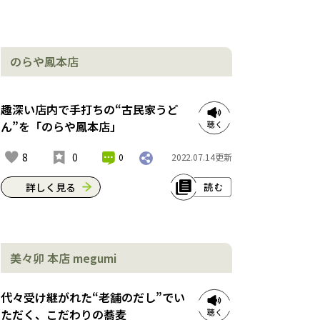
のらや鳳本店
趣深い店内で手打ちの“古民家うど
ん”を「のらや鳳本店」
8
0
0
2022.07.14
更新
詳しく見る
田舎の古民家を思い出させる店内で、
手打ちのうどんが味わえる「のらや鳳
美々卯 本店 megumi
本店」。ブリキの看板やたぬきの置物
など、昭和レトロなものがそこかしこ
にあって、初めて来たのに懐かしい。
代々受け継がれた“老舗のだし”でい
大阪らしくもっちりとした麺と天ぷら
ただく、こだわりの蕎麦