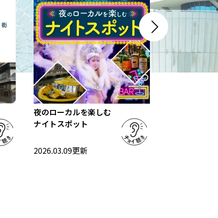
すき」だが、本店では現在「美々卯
megumi」として、女性職人による蕎
麦のみを提供。北海道・南富良野産の
玄蕎麦を店内で挽いており、のどごし
が良く、安定感のある味わいだ。温・
冷ともに用意されており、軽く食事を
済ませたいときにも使いやすい。うど
んすきの名店でありながら、麺類全体
のレベルが高い点は見逃せない。十割
蕎麦のあいもりは、細打ちと平打ちを
北摂・三島の
夜のローカルを楽しむ
いっぺんに味わえる。そば湯も格別
所探訪」
ナイトスポット
だ。 店内は和の落ち着きを基調とした
空間で、席間にもゆとりがある。老舗
2026.03.09
更
2026.03.09
更新
らしい丁寧な接客も含め、食事の時間
そのものをゆっくり味わえる雰囲気
だ。観光客向けの店というより、大阪
大阪と京都
大阪市内は「ミナミ」と呼
け
の食文化を正面から守り続けてきた本
る北摂・三
流の一軒といえる。 美々卯 本店は、長
ばれる難波・心斎橋周辺
に
い年月をかけて磨かれてきただしの力