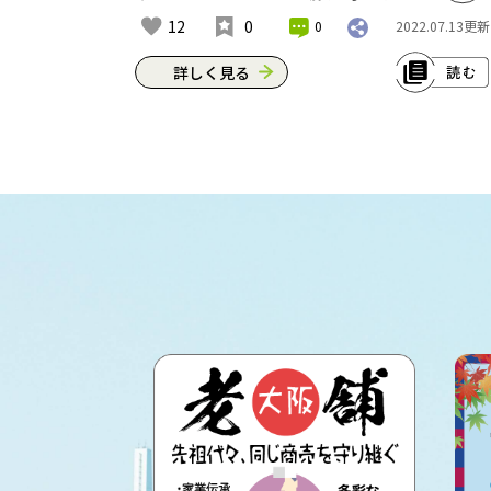
メニューを出す前には自宅で何度も試
12
0
0
2022.07.13
更新
作したんだとか。現在のお出しは、伝
統の味の基本を押さえつつ、昆布やう
詳しく見る
るめといった素材の変化によって調整
しているところもポイント。落ち着い
藤井寺あたりでは昔からよう牛肉を食
た雰囲気の店内で最高のうどんを味わ
べとったんや。ほんで、最後まで無駄
ってほしい。※これは2022年7月現在の
なくいただくためにできたのが、ホル
情報です。
モンをカリカリになるまで揚げた「油
かす」。これをトッピングした「かす
住所：大阪市中央区道頓堀1-7-22
うどん」を全国に広めたのが、1995年
アクセス：Osaka Metroなんば駅から徒
にオープンした「KASUYA」やねん。余
歩約5分
分な脂が抜けて、肉の旨味が凝縮され
https://www.d-
た油かすと特製ダシは相性抜群。持ち
imai.com/shops/honten/
帰り用にフリーズドライの油かすも売
ってるから、自宅でお好み焼きやたこ
焼きに入れるのもおすすめやで。※こ
れは2022年7月現在の情報です。