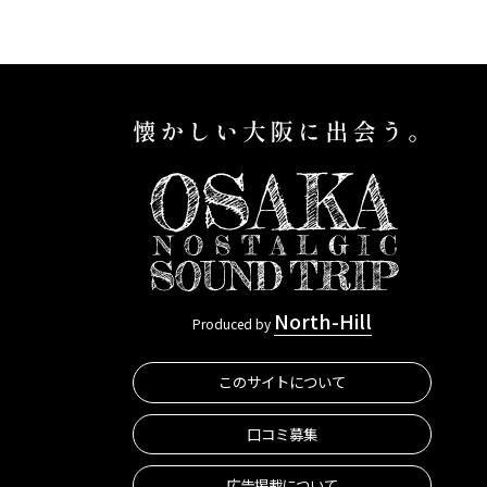
ます。これらの老舗は、長
ャンジャン
年地元の人々に愛され、大
後の遊郭と
阪の文化を支え、今も誰か
田新地」。
の日常を支えている商いが
街『新世
あります。変わること、変
に分けてこ
えないこと、その両方を見
ちます。色々
極めながら、「ほんまも
て、レトロ
ん」の価値を静かに守り続
囲気が残る
ける老舗たち。この特集で
」を満喫し
は、大阪各地に根づく、ジ
North-Hill
Produced by
ャンルを問わない老舗を訪
このサイトについて
ねます。
口コミ募集
広告掲載について