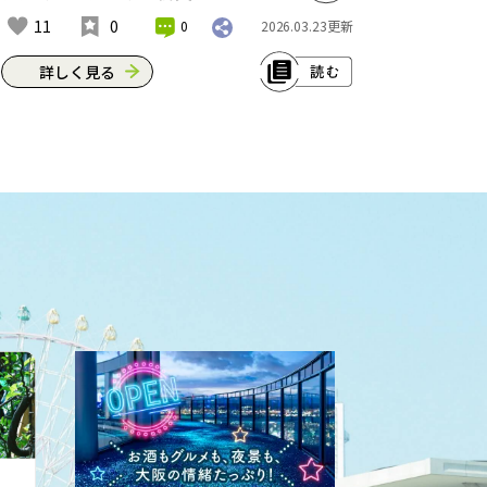
などいろいろな具材との掛け合わせが
11
0
0
2026.03.23
更新
楽しめ、食べ応え十分やで。密かに人
気の看板キャラクター“のらちゃ
詳しく見る
ん”は、1号店近くに住んでいた野良猫
がモデルになってるんやて。器につい
大阪・船場に店を構える美々卯 本店
てる耳も愛らしいわぁ。※これは2022
は、うどんすきで全国的に知られる大
年7月現在の情報です。
阪の老舗である。格式を感じさせる店
構えながら、料理はどこかやさしく、
住所：堺市西区鳳東町6-620-1
長く親しまれてきた理由が素直に伝わ
アクセス：JR阪和線鳳駅東出口から徒
ってくる一軒だ。 創業は1770年ごろ
歩約13分
（宝暦年間か）とされる。もとは料亭
https://www.noraya.com/
として始まり、江戸後期から明治にか
けて大阪の食文化を支えてきた。現在
の本店は船場の落ち着いた街並みに溶
け込み、老舗らしい風格を保ちながら
営業を続けている。長い歴史の中で培
われた「だし文化」の厚みが、この店
の最大の強みである。 名物は「うどん