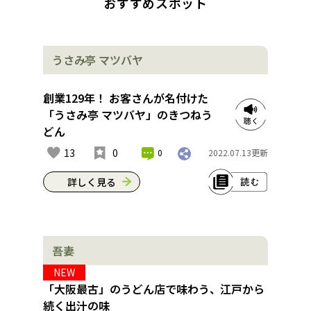
おすすめスポット
うさみ亭 マツバヤ
創業129年！ お客さんが名付けた
「うさみ亭 マツバヤ」のきつねう
どん
13
0
0
2022.07.13
更新
詳しく見る
「うさみ亭 マツバヤ」はきつねうどん
が生まれた店。添え物として出された
吾妻
お揚げを、お客がうどんの中に入れる
ようになって、いつの間にか定番に。
NEW
「きつねうどん」の名前は、縁起がい
「大阪最古」のうどん店で味わう、江戸から
いお稲荷さんのイメージから名付けた
続く出汁の味