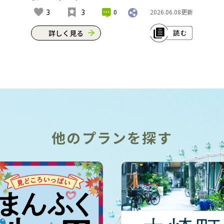
んやて。ほんのり甘いお揚げの味は当
3
3
0
2026.06.08
更新
時のまま。砂糖が不足していた戦後す
ぐの頃は特に喜ばれたそうや。お連れ
詳しく見る
さんがおるときは、もう一つの名物
「おじやうどん」を頼んで、半分こす
大阪・池田にある「吾妻」は、元治元
るのもええんちゃう。※これは2022年6
年（1864年）創業の老舗。”大阪最古の
月の情報です。
うどん店”ともいわれており、新撰組の
池田屋事件・アメリカの南北戦争など
住所：大阪市中央区南船場3-8-1
が起きた幕末の激動期から160年以上暖
アクセス：Osaka Metro心斎橋駅から徒
簾を守り続けてきた。 この店最大の特
歩7分
徴は、長年作り方を変えることなく、
他のプランを探す
親から子へ代々受け継がれてきた”出
汁”にある。教わり方も老舗ならでは
で、直接ではなく、日常のなかで見て
いて覚えたのだという。材料は手に入
らなくなったものもあり変わっている
ものの、変わらぬ製法で、昆布・削り
節・薄口しょうゆ・グラニュー糖を、