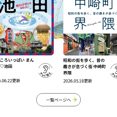
絶妙な配分で煮込んで作り上げる。 人
気メニューは、5代目・巽哲男さんが考
案した「ささめうどん」。手打ちの細
麺に合わせて、こだわりの出汁を餡か
け仕立てにした逸品だ。”ささめ”とい
う名は、文豪・谷崎潤一郎のご婦人・
松子さんが食べたことから名著「細
雪」に由来するという。 店内には、昔
から受け継がれてきた、行燈や会計
台、座敷の木枠など、歴史の面影を感
ころいっぱい まん
昭和の街を歩く。昔の
じさせる調度品も置かれている。店の
♡池田
趣きが息づく街 中崎町
雰囲気とあまりにも自然に馴染んでい
界隈
るため見過ごしそうだが、その時代の
.06.22
更新
2026.05.18
更新
証人たちにも注目してほしい。 江戸か
ら令和へと時代は移り変わっても、創
業時の味を守り続ける吾妻。「常連さ
一覧ページへ
池田といえば、朝の連続テ
大阪空襲で多くの街が焼
んからの『昔から変わらないね』とい
レビ小説のモデルにもなっ
う言葉が一番嬉しい」と語る6代目店
野原になった中、奇跡的
主・巽正博さんが、今日も7代目ととも