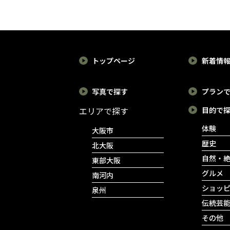
た日清食品の創業者や、独
戦火を免れた中崎町。昭
に厨房に立ち、歴史と伝統を次の世代
創的な経営者として知られ
の香りただよう古民家や
へと受け継いでいく。※2026年5月時点
る阪急電鉄の創業者のゆか
の情報です。（R.N）
屋が今も残り、近年では
りの地。また、古事記・日
れらを活かしたレトロな
住所：池田市西本町6-17
トップページ
新着情
本書紀に記される伝承や、
フェやレストラン、美容
アクセス：阪急宝塚本線「池田」駅か
安土桃山時代の戦乱、大衆
などがひしめきあってい
ら徒歩約9分
写真で探す
プラン
https://azumaudon.wixsite.com/ikeda/home
が娯楽を楽しんだ芝居小屋
す。どこを見渡しても情
エリアで探す
目的で
など、歴史的にも面白いエ
のある町で、昭和レトロ
体験
大阪市
ピソードが残るエリアだけ
散歩を楽しみましょう。
歴史
北大阪
に見どころがいっぱい。1日
自然・
東部大阪
めぐるだけで心もまんぷく
グルメ
南河内
になること間違いなしの池
ショッ
泉州
田に遊びにいきませんか？
伝統芸
その他