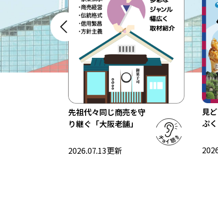
住所：藤井寺市沢田1-28-1
アクセス：近鉄南大阪線藤井寺駅北口
から徒歩約15分
https://aburakasu.com/
見ど
先祖代々同じ商売を守
これ
ぷく
り継ぐ「大阪老舗」
2026
2026.07.13
更新
大阪には、長い歴史を持つ
タワー「通
老舗の商いが数多く存在し
B級グルメが