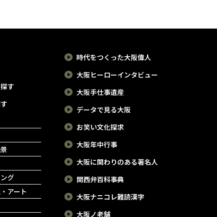
ターニング
と、「キタ」と呼ばれる梅
和
と、基本に忠実な仕事の積み重ねこそ
かかわる足
田周辺が、最も賑わう2大繁
長
が魅力。船場を訪れたなら、一度は味
ています。
わっておきたい大阪の老舗なのであ
華街。夕刻が近づくとあち
そ
る。※2026年1月時点の情報です。（か
倉を経て南
こちで明るいネオンがまた
カ
の）
報
時代をつくった大阪偉人
それは貴族
たき、「大阪の夜はこれか
室
大阪ヒーローインタビュー
廷から幕府
らやで～」と呼び掛けてく
ま
住所：大阪市中央区平野町4-6-18
で探す
アクセス：OsakaMetro御堂筋線「淀屋
大阪手仕事遺産
くシフトす
れる。どこも激戦区なので
緒
橋」駅から徒歩約5分
探す
る場所でも
それぞれに個性的な趣向を
な
データで見る大阪
https://www.mimiu.co.jp/about/
の時代に重
凝らしたスポットが目白押
お笑い文化探求
した後鳥羽
しなので、気に入ったお店
大阪年中行事
絶景
にまつわる
へ足を運んでみてください
大阪に関わりのある著名人
ィックで特
ね。
ピング
関西弁百科事典
です。歴史
能・アート
大阪ナニコレ難読漢字
ルをくぐっ
大阪ノ老舗