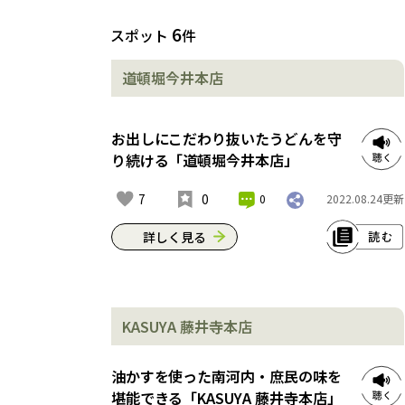
6
スポット
件
道頓堀今井本店
お出しにこだわり抜いたうどんを守
り続ける「道頓堀今井本店」
7
0
0
2022.08.24
更新
詳しく見る
道頓堀今井本店は1946年創業の老舗の
うどん屋。こだわりは何といってもお
KASUYA 藤井寺本店
出し。現在の社長の祖母にあたる今井
マチ子さんが「味に妥協はない」と何
年もかけて編み出したもの。いろんな
油かすを使った南河内・庶民の味を
料理店に出向いて舌を鍛え、お店で新
堪能できる「KASUYA 藤井寺本店」