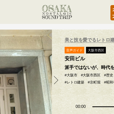
美と技を愛でるレトロ
音声ガイド
大阪市西区
安田ビル
派手ではないが、時代
#大阪市
#大阪市西区
#歴史
#レトロ建築
#京町堀
#昭和
00:00