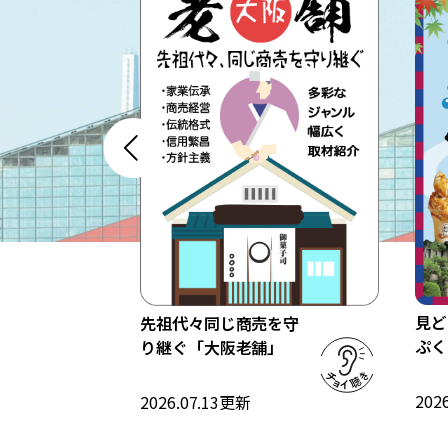
ことで、山頂でお参りした代わりにな
るんやて。ありがたい話やね。頂上を
目指す人も、山道を散策する人も、一
度は立ち寄ってみてや。※これは2023
年3月現在の情報です。
住所：交野市東倉治1-27-1
アクセス：JR学研都市線津田駅から徒
歩約25分
見ど
先祖代々同じ商売を守
これ
ぷく
り継ぐ「大阪老舗」
2026
2026.07.13
更新