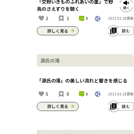
むんや。鎌倉時代の記録によると、
「交野いきものふれあいの里」で野
元々は甲（かぶと）に尾っぽの尾と書
鳥のさえずりを聴く
いて、「こうのお」と呼ばれていたら
2
1
0
2023.03.28
更新
しい。そこに交野（かたの）の漢字を
当てて「こうのさん」としたそうやね
詳しく見る
ん。交野山は、その美しい姿から、
「河内富士」とも言われてるんやて。
「交野いきものふれあいの里」には、
古来、神の宿る山として信仰の対象や
野鳥の観察路がいっぱいあって、伸ば
った交野山は、名前は変われど、人々
源氏の滝
せば手が届きそうなところで野鳥のさ
の暮らしををずっと見守り続けてくれ
えずりを聴くことができるんや。実
てるんやね。※これは2023年3月現在
際、こんなに間近で鳴くウグイスの姿
の情報です。
「源氏の滝」の美しい流れと響きを感じる
を見たのは初めてやった。また、外来
種が野生化して定着したソウシチョウ
住所：交野市大字倉治
5
0
0
2023.03.28
更新
の鳴き声も美しいで。※これは2023年3
アクセス：JR学研都市線津田駅から徒
月現在の情報です。
詳しく見る
歩約50分
住所：交野市大字倉治
滝の音に耳を傾けながら、落下する水
アクセス：JR学研都市線津田駅から徒
の流れを眺めていると、滝に打たれず
歩約50分