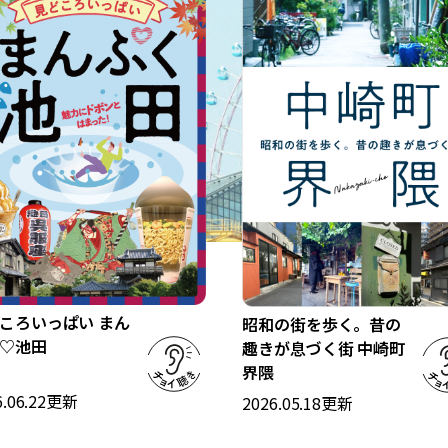
アクセス：JR学研都市線津田駅から徒
歩約28分
ころいっぱい まん
昭和の街を歩く。昔の
♡池田
趣きが息づく街 中崎町
界隈
.06.22
更新
2026.05.18
更新