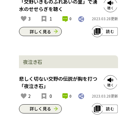
る。ここはかつて修験道の霊場で、山
「交野いきものふれあいの里」で湧
伏が修行する場所として有名やった。
水のせせらぎを聴く
巨石の側面には修行者が刻んだといわ
3
1
0
2023.03.28
更新
れる、聖観音を意味する古代インド文
字が今でも残っているんや。これがこ
詳しく見る
の観音岩の由来らしいね。なんか触れ
るだけでパワーをもらえる気がする
交野の中心を流れる天野川をさかのぼ
わ。岩の上からの見晴らしは絶景と呼
ると前川、さらに北川と山間部に向か
ぶにふさわしく、大阪・京都・兵庫の
夜泣き石
って細く枝分かれしていく。それをさ
街が一望に見渡せんねん。身も心も開
らに山の方に上っていくと「交野いき
放感に浸れること間違いなしやで。※
ものふれあいの里」がある森林を流れ
悲しく切ない交野の伝説が胸を打つ
これは2023年3月現在の情報です。
る湧き水に続いてるんや。ここまでく
「夜泣き石」
ると水は驚くほど澄んでいて、水音も
住所：交野市大字倉治
2
0
0
2023.03.28
更新
清々しく、聴いているだけで癒される
アクセス：JR学研都市線津田駅から徒
で。※これは2023年3月現在の情報で
詳しく見る
歩約60分
す。
源氏の滝に向かう山道を歩いている
住所：交野市東倉治
と、左手に大きな石が見えるはずや。
アクセス：JR学研都市線津田駅から徒