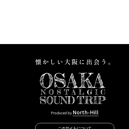
大阪には、長い歴史を持つ
タワー「通
老舗の商いが数多く存在し
B級グルメが
ます。これらの老舗は、長
ャンジャン
年地元の人々に愛され、大
後の遊郭と
阪の文化を支え、今も誰か
田新地」。
の日常を支えている商いが
街『新世
あります。変わること、変
に分けてこ
えないこと、その両方を見
ちます。色々
極めながら、「ほんまも
て、レトロ
ん」の価値を静かに守り続
囲気が残る
ける老舗たち。この特集で
」を満喫し
は、大阪各地に根づく、ジ
North-Hill
Produced by
ャンルを問わない老舗を訪
このサイトについて