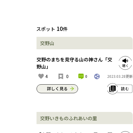
10
スポット
件
交野山
交野のまちを見守る山の神さん「交
野山」
4
0
0
2023.03.28
更新
詳しく見る
交野（かたの）の町から山の方に目を
向けると、頂上に大きな岩の突き出た
交野いきものふれあいの里
交野山（こうのさん）が見える。この
山だけは交野と書いて「こうの」と読