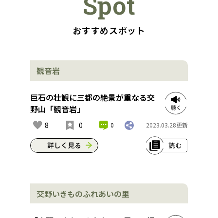
Spot
おすすめスポット
観音岩
巨石の壮観に三都の絶景が重なる交
野山「観音岩」
8
0
0
2023.03.28
更新
詳しく見る
交野山の山頂に向かう２つの鳥居をく
ぐって、小さな梯子を上がると、突然
交野いきものふれあいの里
視界がパーッと開けて、頂上にある観
音岩という巨大な岩が出迎えてくれ