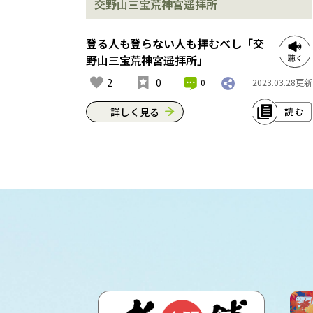
交野山三宝荒神宮遥拝所
とも、身も心も清められていくような
気分になってくるで。※これは2023年3
月現在の情報です。
登る人も登らない人も拝むべし「交
野山三宝荒神宮遥拝所」
住所：交野市東倉治2-15-1
2
0
0
2023.03.28
更新
アクセス：JR学研都市線津田駅から徒
歩約30分
詳しく見る
交野山の山頂近くにも祀られている三
宝荒神とは、仏と仏の教えである法、
それを広める僧を三つの宝として守護
する神様やそうや。仏さんを守る神さ
んってなんか不思議な感じがするけ
ど、八百万に神が宿る日本独特の信仰
やね。元々は山に登った後に立ち寄っ
て、感謝を込めてお祈りする場所やっ
たらしいんやけど、体が不自由やった
りして山に登れない人でもここで拝む