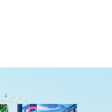
いうお寺があったといわれていて、そ
なぞらえたともいわれてるんや。※こ
の辺りからは寺院の屋根瓦や銅ででき
れは2023年3月現在の情報です。
た仏さんが発掘されたそうや。お寺自
体は戦国時代に織田信長の命令で焼き
住所：交野市東倉治2-15-1
討ちにあって、全く残ってないんやけ
アクセス：JR学研都市線津田駅から徒
ど、麓からお寺までの山道には今も石
歩約30分
仏がようさん残ってて、旅の道中の安
全を見守ってくれているんやで。※こ
れは2023年3月現在の情報です。
住所：交野市東倉治
アクセス：JR学研都市線津田駅から徒
歩約40分