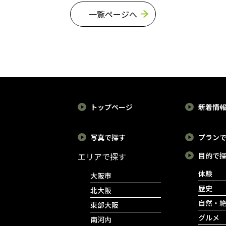
一覧ページへ
池田といえば、朝の連続テ
大阪空襲で多くの街が焼
レビ小説のモデルにもなっ
野原になった中、奇跡的
た日清食品の創業者や、独
戦火を免れた中崎町。昭
創的な経営者として知られ
の香りただよう古民家や
る阪急電鉄の創業者のゆか
屋が今も残り、近年では
りの地。また、古事記・日
れらを活かしたレトロな
トップページ
新着情
本書紀に記される伝承や、
フェやレストラン、美容
安土桃山時代の戦乱、大衆
などがひしめきあってい
写真で探す
プラン
が娯楽を楽しんだ芝居小屋
す。どこを見渡しても情
エリアで探す
目的で
など、歴史的にも面白いエ
のある町で、昭和レトロ
体験
大阪市
ピソードが残るエリアだけ
散歩を楽しみましょう。
歴史
北大阪
に見どころがいっぱい。1日
自然・
東部大阪
めぐるだけで心もまんぷく
グルメ
南河内
になること間違いなしの池