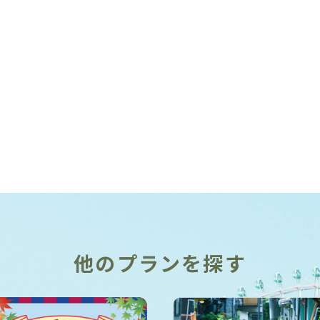
この石にも言い伝えがあるんやで。
歩約50分
昔、この辺に暮らしていた源氏姫と梅
千代が、ある日、山賊の手下にさらわ
れて、梅千代は恐怖のあまり死んでし
まう。山賊の女頭は、手下から報告を
聞くと顔色を変えて二人を連れてくる
ように命じた。源氏姫は、女頭が梅千
代を見て悲しむ様子を不審に思いなが
らも「弟の仇」と短刀でその胸を刺
す。女頭は息絶える間際に、実は二人
が生き別れた自分の子どもであると打
ち明ける。絶望した源氏姫は近くの滝
に身を投げ、それから夜になると石が
泣く声が聞こえるという。悲しい伝説
やけど、三人が天国で手を取り合うこ
他のプランを探す
とを祈るばかりやね。※これは2023年
3月現在の情報です。
住所：交野市東倉治1-27