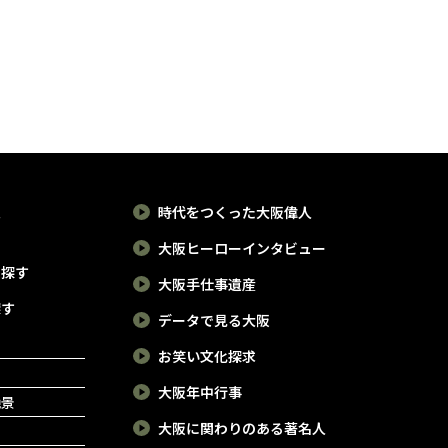
大阪と京都
大阪市内は「ミナミ」と呼
け
る北摂・三
ばれる難波・心斎橋周辺
に
ターニング
と、「キタ」と呼ばれる梅
和
かかわる足
田周辺が、最も賑わう2大繁
長
ています。
華街。夕刻が近づくとあち
そ
倉を経て南
こちで明るいネオンがまた
カ
報
時代をつくった大阪偉人
それは貴族
たき、「大阪の夜はこれか
室
大阪ヒーローインタビュー
廷から幕府
らやで～」と呼び掛けてく
ま
で探す
大阪手仕事遺産
くシフトす
れる。どこも激戦区なので
緒
探す
る場所でも
それぞれに個性的な趣向を
な
データで見る大阪
の時代に重
凝らしたスポットが目白押
お笑い文化探求
した後鳥羽
しなので、気に入ったお店
大阪年中行事
絶景
にまつわる
へ足を運んでみてください
大阪に関わりのある著名人
ィックで特