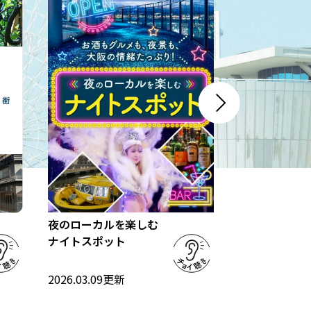
北摂・三島の
夜のローカルを楽しむ
所探訪」
ナイトスポット
2026.03.09
更
2026.03.09
更新