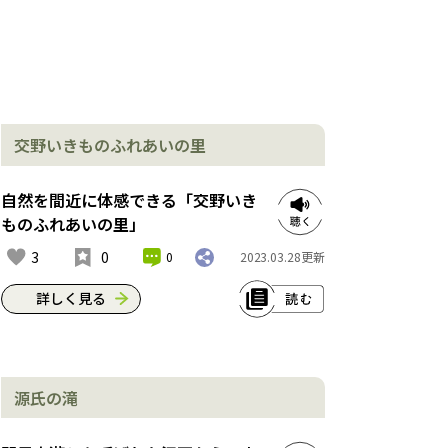
交野いきものふれあいの里
自然を間近に体感できる「交野いき
ものふれあいの里」
3
0
0
2023.03.28
更新
詳しく見る
交野山周辺の山道は、「交野いきもの
ふれあいの里」と名付けられ、鳥のさ
源氏の滝
えずりが聴ける「さえずりの道」や湧
水のせせらぎが聞こえる「せせらぎの