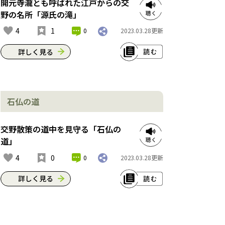
道」など、いくつものコースを楽しめ
開元寺瀧とも呼ばれた江戸からの交
るハイキングルートになってるんや。
野の名所「源氏の滝」
訪れる人が豊かな自然に気軽に触れら
4
1
0
2023.03.28
更新
れるように遊歩道が整備されていて、
四季折々の木々の花や野草が目を喜ば
詳しく見る
せてくれるねん。何度訪れても違う表
情を見せてくれるのが交野の自然の魅
修験道の修行の地やっただけあって、
力やね。※これは2023年3月現在の情
交野には滝が多い。中でも美しさでは
報です。
石仏の道
「源氏の滝」が群を抜いてる。名前の
由来は諸説あるんやけど、昔、この辺
住所：交野市大字倉治
りに開元寺というお寺があって、それ
交野散策の道中を見守る「石仏の
アクセス：JR学研都市線津田駅から徒
が略されて源氏の滝と呼ばれるように
道」
歩約50分
なったという説が有力らしい。江戸時
4
0
0
2023.03.28
更新
代の観光ガイドブック「河内名所図
会」にも、開元寺瀧（かいげんじのた
詳しく見る
き）という記述があるねん。源氏と書
くようになったのは、かつて平家の赤
現在の交野山山頂の付近には、鎌倉時
旗に対して源氏が白旗を用いていたた
代から室町時代にかけて岩倉開元寺と
め、白滝の流れる美しさを源氏の旗に