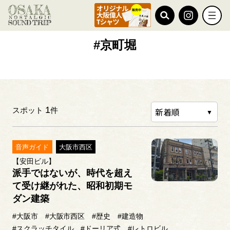
TOP
#京町堀
#京町堀
1
スポット
件
音声ガイド
大阪市西区
【安田ビル】
派手ではないが、時代を超え
て受け継がれた、昭和初期モ
ダン建築
#大阪市
#大阪市西区
#歴史
#建造物
#スクラッチタイル
#ドーリア式
#レトロビル