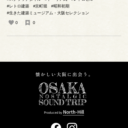
#レトロ建築
#京町堀
#昭和初期
#生きた建築ミュージアム・大阪セレクション
0
0
North-Hill
Produced by