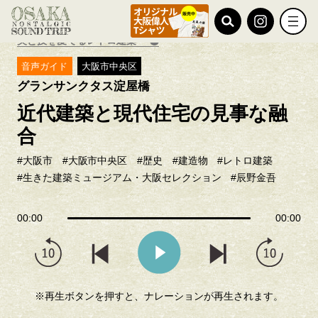
TOP
グランサンクタス淀屋橋
美と技を愛でるレトロ建築
音声ガイド
大阪市中央区
グランサンクタス淀屋橋
近代建築と現代住宅の見事な融
合
#大阪市
#大阪市中央区
#歴史
#建造物
#レトロ建築
#生きた建築ミュージアム・大阪セレクション
#辰野金吾
00:00
00:00
※再生ボタンを押すと、ナレーションが再生されます。