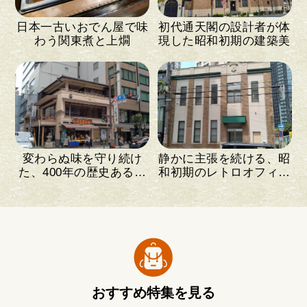
日本一古いおでん屋で味
初代通天閣の設計者が体
わう関東煮と上燗
現した昭和初期の建築美
変わらぬ味を守り続け
静かに主張を続ける、昭
た、400年の歴史ある和
和初期のレトロオフィス
菓子店
ビル
おすすめ特集を見る