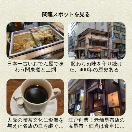
関連スポットを見る
日本一古いおでん屋で味
変わらぬ味を守り続け
わう関東煮と上燗
た、400年の歴史ある和
菓子店
大阪の喫茶文化に影響を
江戸創業！老舗昆布店の
与えた名店の血を継ぐ喫
塩昆布・佃煮は食卓に花
茶店
を添える