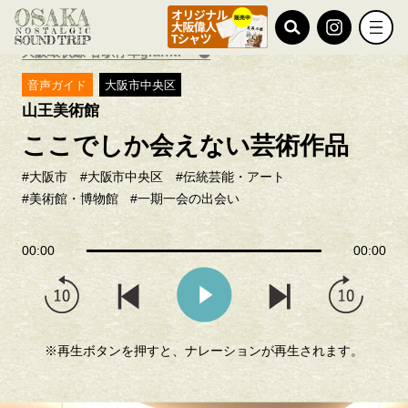
TOP
おすすめ特集
大阪環状線 各駅停車graffiti
音声ガイド
大阪市中央区
山王美術館
ここでしか会えない芸術作品
#大阪市
#大阪市中央区
#伝統芸能・アート
#美術館・博物館
#一期一会の出会い
00:00
00:00
※再生ボタンを押すと、ナレーションが再生されます。