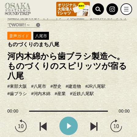
TOP
おすすめ特集
感動が生まれるメイド・イン・八尾物語～なにわのモノづくり
でWOW!!～
音声ガイド
八尾市
ものづくりのまち八尾
河内木綿から歯ブラシ製造へ。
ものづくりのスピリッツが宿る
八尾
#東部大阪
#八尾市
#歴史
#建造物
#JR八尾駅
#歯ブラシ
#河内木綿
#産業
#近鉄八尾駅
00:00
00:00