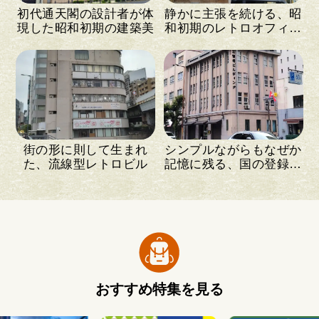
初代通天閣の設計者が体
静かに主張を続ける、昭
現した昭和初期の建築美
和初期のレトロオフィス
ビル
街の形に則して生まれ
シンプルながらもなぜか
た、流線型レトロビル
記憶に残る、国の登録有
形文化財
おすすめ特集を見る