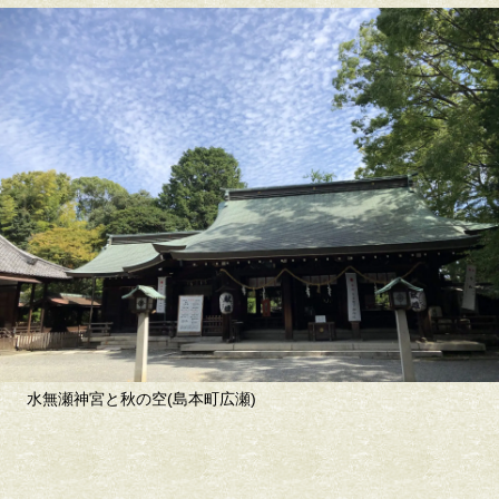
水無瀬神宮と秋の空(島本町広瀬)