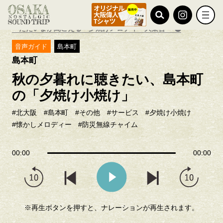
TOP
ノスタルジック探訪
～ただいまが聞こえる～夕焼けメロディー大集合
音声ガイド
島本町
島本町
秋の夕暮れに聴きたい、島本町
の「夕焼け小焼け」
#北大阪
#島本町
#その他
#サービス
#夕焼け小焼け
#懐かしメロディー
#防災無線チャイム
00:00
00:00
※再生ボタンを押すと、ナレーションが再生されます。