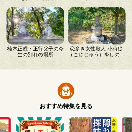
楠木正成・正行父子の今
恋多き女性歌人 小侍従
生の別れの場所
（こじじゅう）をしのぶ
小さな塚
おすすめ特集を見る