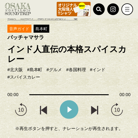
TOP
おすすめ特集
北摂・三島の「隠れ名所探訪」
音声ガイド
島本町
バッチャマサラ
インド人直伝の本格スパイスカ
レー
#北大阪
#島本町
#グルメ
#各国料理
#インド
#スパイスカレー
00:00
00:00
※再生ボタンを押すと、ナレーションが再生されます。