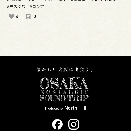
#モスクワ
#ロシア
9
0
North-Hill
Produced by