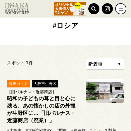
TOP
#ロシア
#ロシア
1
スポット
件
音声ガイド
大阪市生野区
【旧パルナス・近藤商店】
昭和の子どもの耳と目と心に
残る、あの懐かしの店の外観
が生野区に…「旧パルナス・
近藤商店（廃業）」
#大阪市
#大阪市生野区
#歴史
#建造物
#パルナス製菓