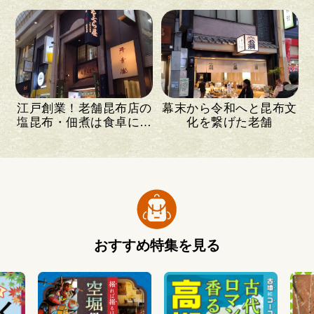
菓子店
江戸創業！老舗昆布店の
幕末から令和へと昆布文
塩昆布・佃煮は食卓に花
化を繋げた老舗
を添える
おすすめ特集を見る