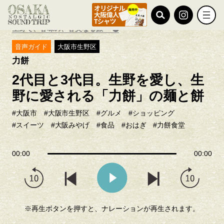
TOP
おすすめ特集
生野で、甘味の、甘美なる旅
音声ガイド
大阪市生野区
力餅
2代目と3代目。生野を愛し、生
野に愛される「力餅」の麺と餅
#大阪市
#大阪市生野区
#グルメ
#ショッピング
#スイーツ
#大阪みやげ
#食品
#おはぎ
#力餅食堂
00:00
00:00
※再生ボタンを押すと、ナレーションが再生されます。