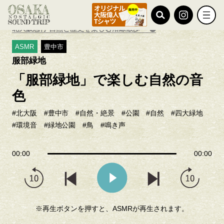
TOP
おすすめ特集
北大阪急行 自然と歴史を楽しむ沿線散歩
ASMR
豊中市
服部緑地
「服部緑地」で楽しむ自然の音
色
#北大阪
#豊中市
#自然・絶景
#公園
#自然
#四大緑地
#環境音
#緑地公園
#鳥
#鳴き声
00:00
00:00
※再生ボタンを押すと、ASMRが再生されます。