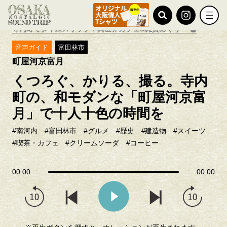
TOP
おすすめ特集
寺内町でタイムスリップ！異世界カフェ&雑貨めぐり
音声ガイド
富田林市
町屋河京富月
くつろぐ、かりる、撮る。寺内
町の、和モダンな「町屋河京富
月」で十人十色の時間を
#南河内
#富田林市
#グルメ
#歴史
#建造物
#スイーツ
#喫茶・カフェ
#クリームソーダ
#コーヒー
00:00
00:00