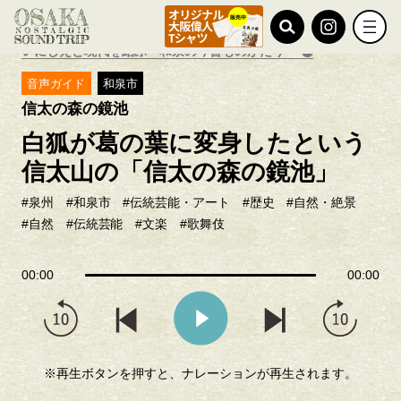
TOP
おすすめ特集
いにしえと現代を結ぶ 和泉の今昔ものがたり
音声ガイド
和泉市
信太の森の鏡池
白狐が葛の葉に変身したという
信太山の「信太の森の鏡池」
#泉州
#和泉市
#伝統芸能・アート
#歴史
#自然・絶景
#自然
#伝統芸能
#文楽
#歌舞伎
00:00
00:00
※再生ボタンを押すと、ナレーションが再生されます。