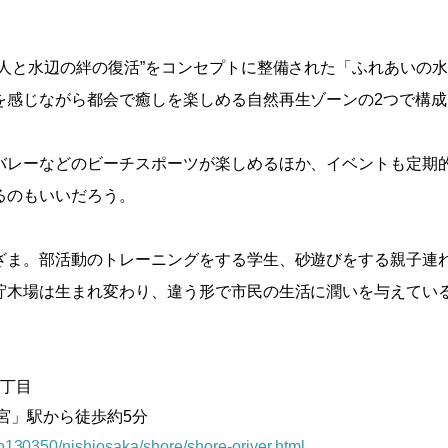
“人と水辺の絆の復活”をコンセプトに整備された「ふれあいの
を感じながら都会で癒しを楽しめる自然再生ゾーンの2つで構
バレーなどのビーチスポーツが楽しめるほか、イベントも定期
るのもいいだろう。
ざま。部活動のトレーニングをする学生、砂遊びをする親子連
木場は生まれ変わり、違う形で市民の生活に潤いを与えている。
4丁目
宮」駅から徒歩約5分
/o130350/nishiosaka/shore/shore-oriver.html