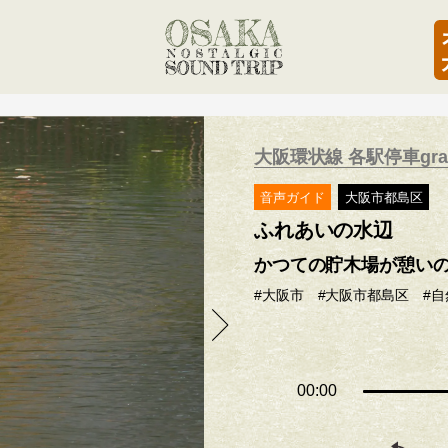
大阪環状線 各駅停車graff
音声ガイド
大阪市都島区
ふれあいの水辺
かつての貯木場が憩い
#大阪市
#大阪市都島区
#
00:00