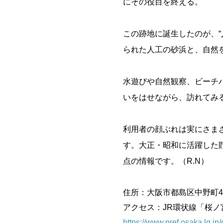
にその役目を終える。
この跡地に誕生したのが、
られた人工の砂浜と、自然
水遊びや自然観察、ビーチ
いをはせながら、訪れてみ
利用者の顔ぶれは実にさま
す。大正・昭和に活躍した貯
点の情報です。（R.N）
住所：大阪市都島区中野町
アクセス：JR環状線「桜ノ
https://www.pref.osaka.lg.jp