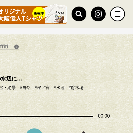
iti
の水辺に…
自然・絶景
#自然
#桜ノ宮
#水辺
#貯木場
00:00