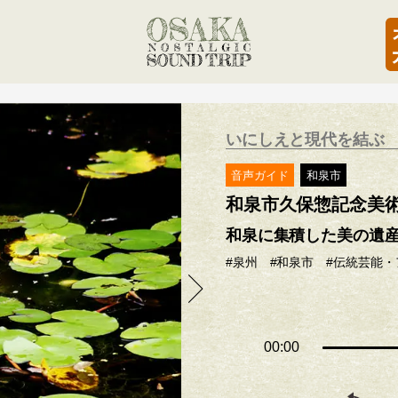
いにしえと現代を結ぶ
音声ガイド
和泉市
和泉市久保惣記念美
和泉に集積した美の遺
#泉州
#和泉市
#伝統芸能・
00:00