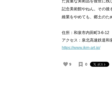
た貴重な美術品を後世に残
記念美術館やねん。その後
維業をやめても、郷土のため
住所：和泉市内田町3-6-12
アクセス：泉北高速鉄道和
https://www.ikm-art.jp/
9
0