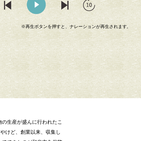
※再生ボタンを押すと、ナレーションが再生されます。
映える新館
館内の扉取っ
物の生産が盛んに行われたこ
んやけど、創業以来、収集し