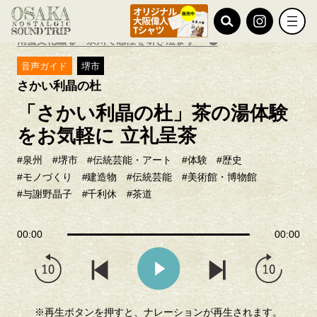
TOP
おすすめ特集
南蛮文化薫る 泉州で感性を研ぎ澄ます
音声ガイド
堺市
さかい利晶の杜
「さかい利晶の杜」茶の湯体験
をお気軽に 立礼呈茶
#泉州
#堺市
#伝統芸能・アート
#体験
#歴史
#モノづくり
#建造物
#伝統芸能
#美術館・博物館
#与謝野晶子
#千利休
#茶道
00:00
00:00
※再生ボタンを押すと、ナレーションが再生されます。