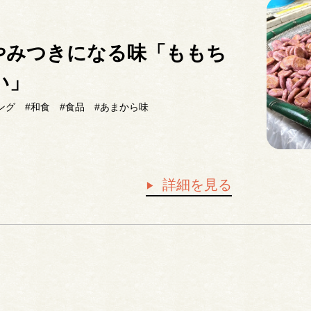
やみつきになる味「ももち
い」
ング
#和食
#食品
#あまから味
詳細を見る