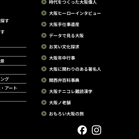
報
時代をつくった大阪偉人
大阪ヒーローインタビュー
で探す
大阪手仕事遺産
探す
データで見る大阪
お笑い文化探求
大阪年中行事
絶景
大阪に関わりのある著名人
ピング
関西弁百科事典
能・アート
大阪ナニコレ難読漢字
大阪ノ老舗
おもろい大阪の旅