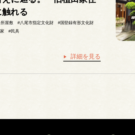
に触れる
会所屋敷
#八尾市指定文化財
#国登録有形文化財
田家
#民具
詳細を見る