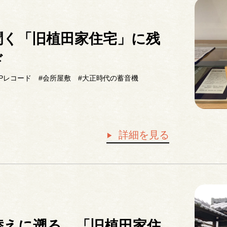
聞く「旧植田家住宅」に残
ド
SPレコード
#会所屋敷
#大正時代の蓄音機
詳細を見る
替えに遡る。「旧植田家住