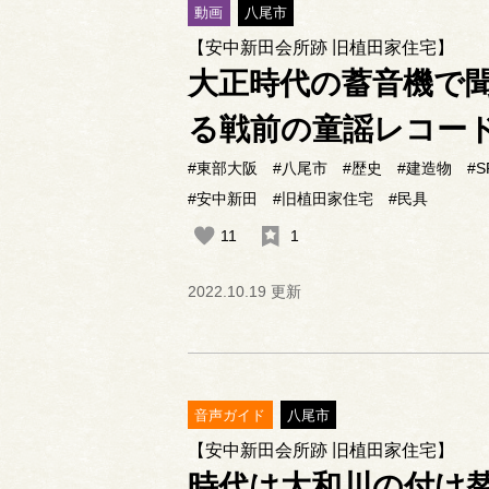
動画
八尾市
【安中新田会所跡 旧植田家住宅】
大正時代の蓄音機で
る戦前の童謡レコー
#東部大阪
#八尾市
#歴史
#建造物
#
#安中新田
#旧植田家住宅
#民具
11
1
2022.10.19 更新
音声ガイド
八尾市
【安中新田会所跡 旧植田家住宅】
時代は大和川の付け