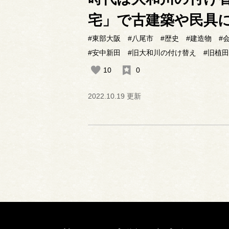
宅」で古建築や民具
#東部大阪
#八尾市
#歴史
#建造物
#
#安中新田
#旧大和川の付け替え
#旧植
10
0
2022.10.19 更新