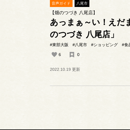
音声ガイド
八尾市
【畑のつづき 八尾店】
あっまぁ～い！えだ
のつづき 八尾店」
#東部大阪
#八尾市
#ショッピング
#食
6
0
2022.10.19 更新