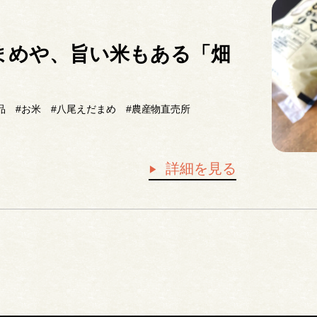
まめや、旨い米もある「畑
品
#お米
#八尾えだまめ
#農産物直売所
詳細を見る