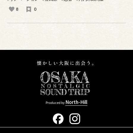
8
0
North-Hill
Produced by