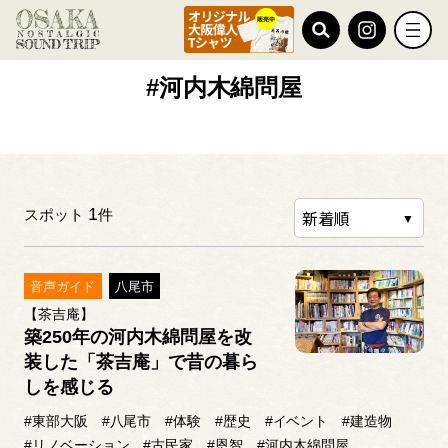
TOP
#河内木綿問屋
#河内木綿問屋
1
スポット
件
音声ガイド
八尾市
【茶吉庵】
築250年の河内木綿問屋を改
装した「茶吉庵」で昔の暮ら
しを感じる
#東部大阪
#八尾市
#体験
#歴史
#イベント
#建造物
#リノベーション
#古民家
#恩智
#河内木綿問屋