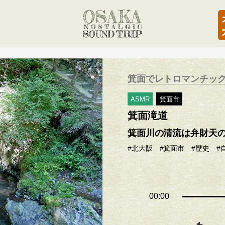
箕面でレトロマンチッ
ASMR
箕面市
箕面滝道
箕面川の清流は弁財天
#北大阪
#箕面市
#歴史
#
00:00