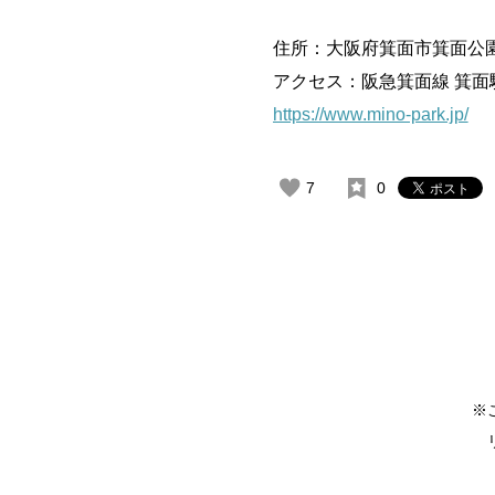
住所：大阪府箕面市箕面公
アクセス：阪急箕面線 箕面
https://www.mino-park.jp/
7
0
※