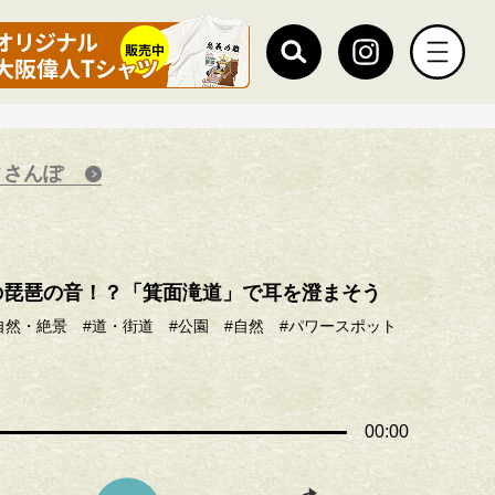
クさんぽ
の琵琶の音！？「箕面滝道」で耳を澄まそう
自然・絶景
#道・街道
#公園
#自然
#パワースポット
00:00