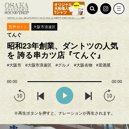
TOP
おすすめ特集
秘めやかな街並みこれが大阪の新世界
音声ガイド
大阪市浪速区
てんぐ
昭和23年創業、ダントツの人気
を 誇る串カツ店『てんぐ』
#大阪市
#大阪市浪速区
#グルメ
#大阪名物
#居酒屋
00:00
00:00
※再生ボタンを押すと、ナレーションが再生されます。