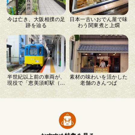
今は亡き、大阪相撲の足
日本一古いおでん屋で味
跡を辿る
わう関東煮と上燗
半世紀以上前の車両が、
素材の味わいを活かした
現役で「恵美須町駅（通
老舗のきんつば
天閣前）」を出…