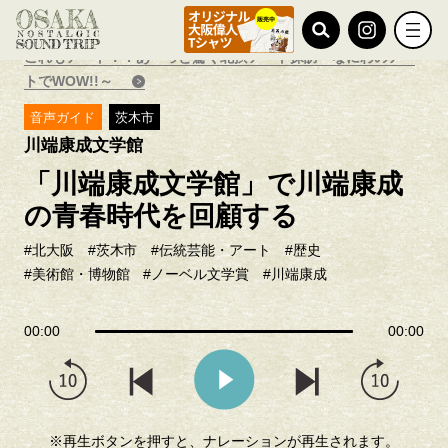
TOP
おすすめ特集
これもアート！？あーっと驚く北摂アート探訪～なにわのアー
トでWOW!!～
音声ガイド
茨木市
川端康成文学館
「川端康成文学館」で川端康成
の青春時代を回顧する
#北大阪
#茨木市
#伝統芸能・アート
#歴史
#美術館・博物館
#ノーベル文学賞
#川端康成
00:00
00:00
※再生ボタンを押すと、ナレーションが再生されます。