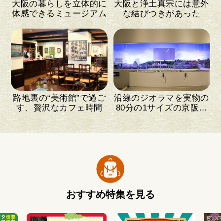
大阪の暮らしを立体的に
大阪と浄土真宗には意外
体感できるミュージアム
な結びつきがあった
路地裏の“美術館”で過ご
沿線のジオラマを実物の
す、贅沢なカフェ時間
80分の1サイズの京阪電
車が走る！
おすすめ特集を見る