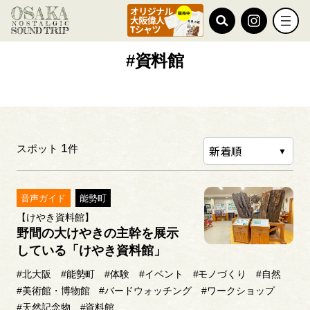
TOP
#資料館
#資料館
1
スポット
件
音声ガイド
能勢町
【けやき資料館】
野間の大けやきの主幹を展示
している「けやき資料館」
#北大阪
#能勢町
#体験
#イベント
#モノづくり
#自然
#美術館・博物館
#バードウォッチング
#ワークショップ
#天然記念物
#資料館