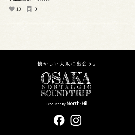
10
0
North-Hill
Produced by