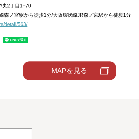
2丁目1−70
o中央線森ノ宮駅から徒歩1分/大阪環状線JR森ノ宮駅から徒歩1分
re/detail/563/
MAPを見る