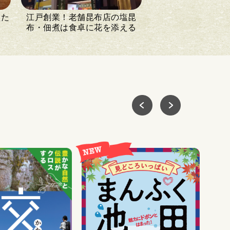
えた
江戸創業！老舗昆布店の塩昆
布・佃煮は食卓に花を添える