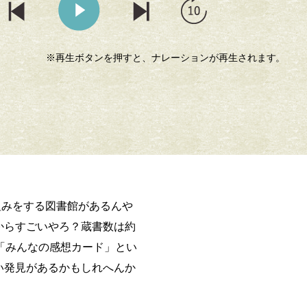
※再生ボタンを押すと、ナレーションが再生されます。
会員登録（有料）で本を貸し出し
組みをする図書館があるんや
からすごいやろ？蔵書数は約
「みんなの感想カード」とい
い発見があるかもしれへんか