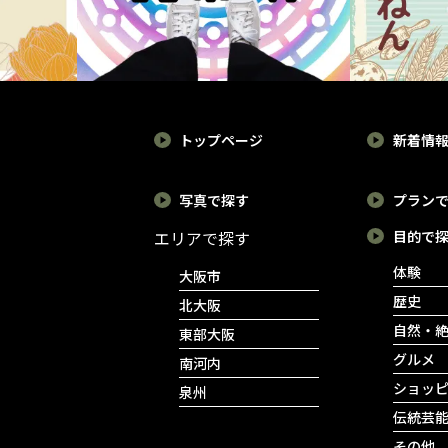
トップページ
新着情
写真で探す
プラン
エリアで探す
目的で
体験
大阪市
歴史
北大阪
自然・
東部大阪
グルメ
南河内
ショッ
泉州
伝統芸
その他