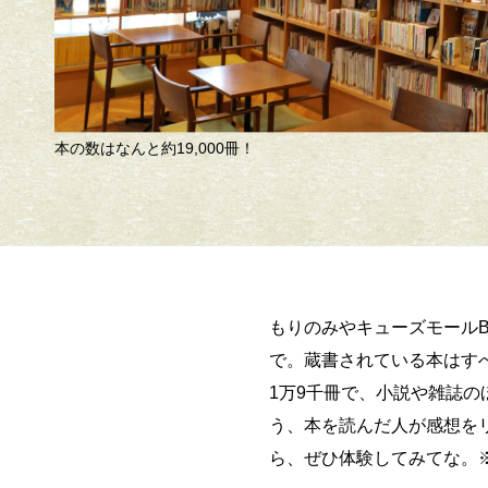
約19,000冊！
もりのみやキューズモール
で。蔵書されている本はす
1万9千冊で、小説や雑誌
う、本を読んだ人が感想を
ら、ぜひ体験してみてな。※