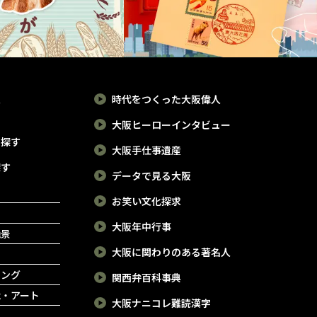
報
時代をつくった大阪偉人
大阪ヒーローインタビュー
で探す
大阪手仕事遺産
探す
データで見る大阪
お笑い文化探求
大阪年中行事
絶景
大阪に関わりのある著名人
ピング
関西弁百科事典
能・アート
大阪ナニコレ難読漢字