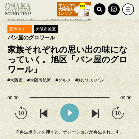
TOP
ノスタルジック探訪
懐かしおいしい！パンが好っきゃねん
音声ガイド
大阪市旭区
パン屋のグロワール
家族それぞれの思い出の味にな
っていく。旭区「パン屋のグロ
ワール」
#大阪市
#大阪市旭区
#グルメ
#おいしいパン
00:00
00:00
※再生ボタンを押すと、ナレーションが再生されます。