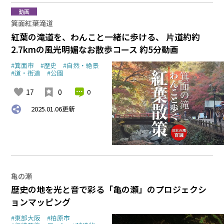
動画
箕面紅葉滝道
紅葉の滝道を、わんこと一緒に歩ける、 片道約約
2.7kmの風光明媚なお散歩コース 約5分動画
#箕面市
#歴史
#自然・絶景
#道・街道
#公園
17
0
0
2025.01.06
更新
亀の瀬
歴史の地を光と音で彩る「亀の瀬」のプロジェクシ
ョンマッピング
#東部大阪
#柏原市