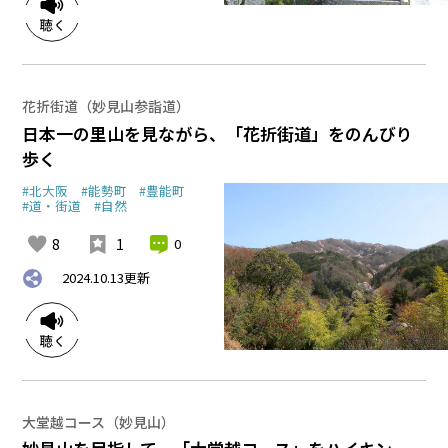
花折街道（妙見山参詣道）
日本一の里山を見ながら、「花折街道」をのんびり
歩く
#北大阪
#能勢町
#豊能町
#道・街道
#自然
8
1
0
2024.10.13
更新
大堂越コース（妙見山）