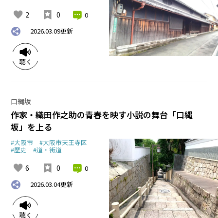
2
0
0
2026.03.09
更新
口縄坂
作家・織田作之助の青春を映す小説の舞台「口縄
坂」を上る
#大阪市
#大阪市天王寺区
#歴史
#道・街道
6
0
0
2026.03.04
更新