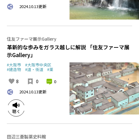
2024.10.13
更新
住友ファーマ展示Gallery
革新的な歩みをガラス越しに解説 「住友ファーマ展
示Gallery」
#大阪市
#大阪市中央区
#建造物
#道・街道
#薬
8
0
0
2024.10.13
更新
田辺三菱製薬史料館