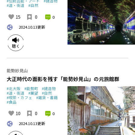
#伝統芸能・アート
#建造物
#道・街道
#自然
15
0
0
2024.10.13
更新
能勢妙見山
大正時代の面影を残す「能勢妙見山」の元旅館群
#北大阪
#能勢町
#建造物
#道・街道
#展望
#自然
#喫茶・カフェ
#雑貨・書籍
#食品
10
0
0
2024.10.13
更新