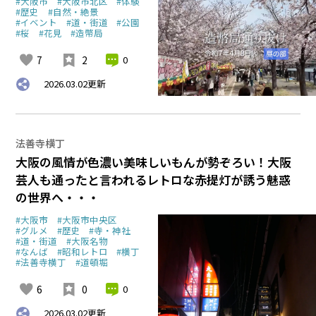
#大阪市
#大阪市北区
#体験
#歴史
#自然・絶景
#イベント
#道・街道
#公園
#桜
#花見
#造幣局
7
2
0
2026.03.02
更新
法善寺横丁
大阪の風情が色濃い美味しいもんが勢ぞろい！大阪
芸人も通ったと言われるレトロな赤提灯が誘う魅惑
の世界へ・・・
#大阪市
#大阪市中央区
#グルメ
#歴史
#寺・神社
#道・街道
#大阪名物
#なんば
#昭和レトロ
#横丁
#法善寺横丁
#道頓堀
6
0
0
2026.03.02
更新