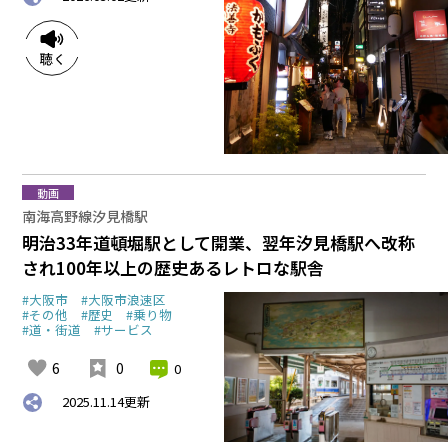
動画
南海高野線汐見橋駅
明治33年道頓堀駅として開業、翌年汐見橋駅へ改称
され100年以上の歴史あるレトロな駅舎
#大阪市
#大阪市浪速区
#その他
#歴史
#乗り物
#道・街道
#サービス
6
0
0
2025.11.14
更新