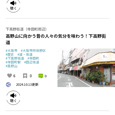
下高野街道（寺田町周辺）
高野山に向かう昔の人々の気分を味わう！下高野街
道
#大阪市
#大阪市阿倍野区
#歴史
#道・街道
#下高野街道
#寺田町
#寺田町駅
#田辺街道
#高野山
6
0
0
2024.10.13
更新