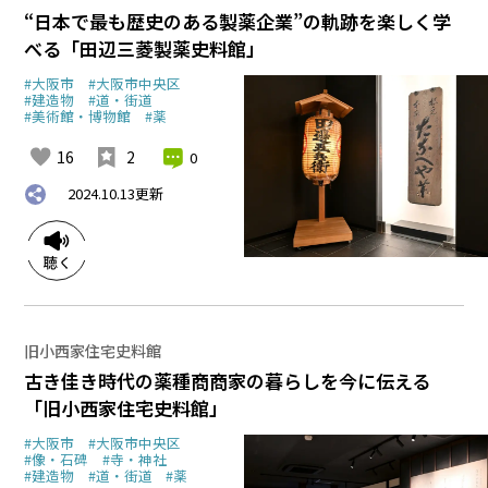
“日本で最も歴史のある製薬企業”の軌跡を楽しく学
べる「田辺三菱製薬史料館」
#大阪市
#大阪市中央区
#建造物
#道・街道
#美術館・博物館
#薬
16
2
0
2024.10.13
更新
旧小西家住宅史料館
古き佳き時代の薬種商商家の暮らしを今に伝える
「旧小西家住宅史料館」
#大阪市
#大阪市中央区
#像・石碑
#寺・神社
#建造物
#道・街道
#薬