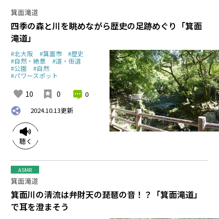
箕面滝道
四季の森と川を眺めながら歴史の足跡めぐり「箕面
滝道」
#北大阪
#箕面市
#歴史
#自然・絶景
#道・街道
#公園
#自然
#パワースポット
10
0
0
2024.10.13
更新
ASMR
箕面滝道
箕面川の清流は弁財天の琵琶の音！？「箕面滝道」
で耳を澄まそう