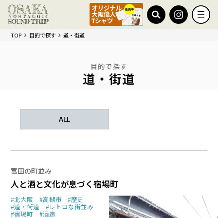
TOP
目的で探す
道・街道
目的で探す
道・街道
ALL
富田の町並み
人と酒と文化が息づく宿場町
#北大阪
#高槻市
#歴史
#道・街道
#レトロな街並み
#宿場町
#酒造