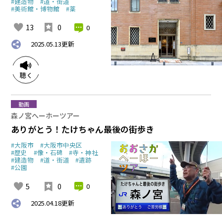
#建造物
#道・街道
#美術館・博物館
#薬
13
0
0
2025.05.13
更新
動画
森ノ宮へーホーツアー
ありがとう！たけちゃん最後の街歩き
#大阪市
#大阪市中央区
#歴史
#像・石碑
#寺・神社
#建造物
#道・街道
#遺跡
#公園
5
0
0
2025.04.18
更新