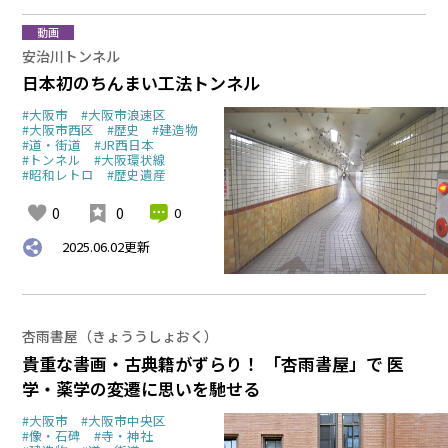
動画
安治川トンネル
日本初のちんまい工法トンネル
#大阪市
#大阪市浪速区
#大阪市西区
#歴史
#建造物
#道・街道
#JR西日本
#トンネル
#大阪環状線
#昭和レトロ
#歴史遺産
0
0
0
2025.06.02
更新
杏雨書屋（きょううしょおく）
貴重な書画・古典籍がずらり！ 「杏雨書屋」で 医
学・薬学の変遷に思いを馳せる
#大阪市
#大阪市中央区
#像・石碑
#寺・神社