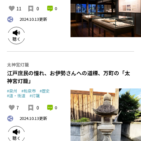
11
0
0
2024.10.13
更新
太神宮灯籠
江戸庶民の憧れ、お伊勢さんへの道標、万町の「太
神宮灯籠」
#泉州
#和泉市
#歴史
#道・街道
#灯籠
7
0
0
2024.10.13
更新