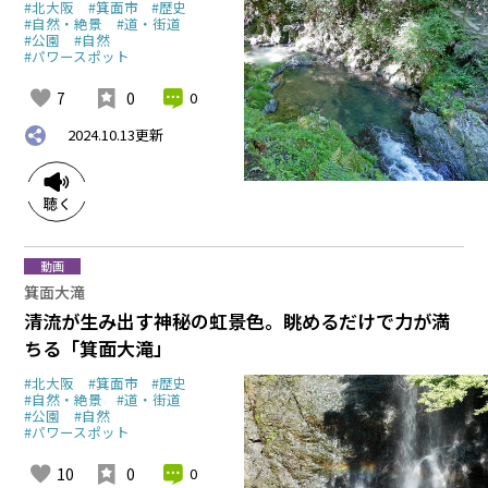
#北大阪
#箕面市
#歴史
#自然・絶景
#道・街道
#公園
#自然
#パワースポット
7
0
0
2024.10.13
更新
動画
箕面大滝
清流が生み出す神秘の虹景色。眺めるだけで力が満
ちる「箕面大滝」
#北大阪
#箕面市
#歴史
#自然・絶景
#道・街道
#公園
#自然
#パワースポット
10
0
0