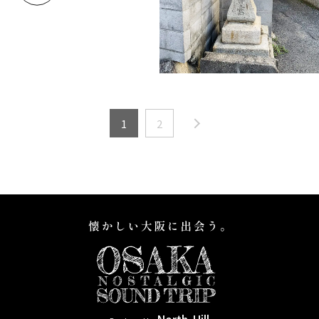
1
2
North-Hill