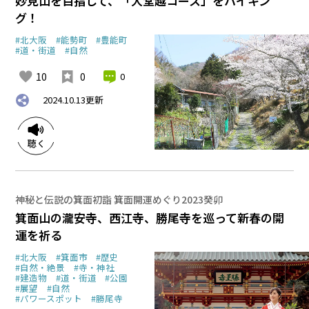
妙見山を目指して、「大堂越コース」をハイキン
グ！
#北大阪
#能勢町
#豊能町
#道・街道
#自然
10
0
0
2024.10.13
更新
神秘と伝説の箕面初詣 箕面開運めぐり2023癸卯
箕面山の瀧安寺、西江寺、勝尾寺を巡って新春の開
運を祈る
#北大阪
#箕面市
#歴史
#自然・絶景
#寺・神社
#建造物
#道・街道
#公園
#展望
#自然
#パワースポット
#勝尾寺