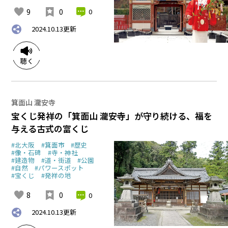
9
0
0
2024.10.13
更新
箕面山 瀧安寺
宝くじ発祥の「箕面山 瀧安寺」が守り続ける、福を
与える古式の富くじ
#北大阪
#箕面市
#歴史
#像・石碑
#寺・神社
#建造物
#道・街道
#公園
#自然
#パワースポット
#宝くじ
#発祥の地
8
0
0
2024.10.13
更新