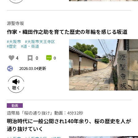
源聖寺坂
作家・織田作之助を育てた歴史の年輪を感じる坂道
#大阪市
#大阪市天王寺区
#歴史
#道・街道
4
0
0
2026.03.04
更新
動画
造幣局「桜の通り抜け」動画：4分32秒
明治時代に一般公開され140年余り、桜の歴史を人が
通り抜けていく