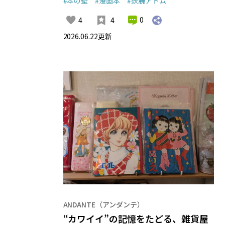
#本の壁
#漫画本
#鉄腕アトム
0
4
4
2026.06.22
更新
ANDANTE（アンダンテ）
“カワイイ”の記憶をたどる、雑貨屋