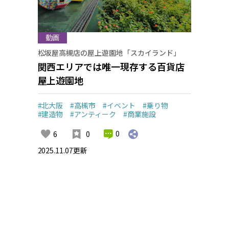
動画
松坂屋高槻店の屋上遊園地「スカイランド」
関西エリアでは唯一現存する百貨店
屋上遊園地
#北大阪
#高槻市
#イベント
#乗り物
#建造物
#アンティーク
#商業施設
0
6
0
2025.11.07
更新