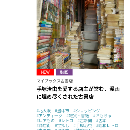
NEW
動画
マイブックス古書店
手塚治虫を愛する店主が営む、漫画
に埋め尽くされた古書店
#北大阪
#豊中市
#ショッピング
#アンティーク
#雑貨・書籍
#おもちゃ
#レアもの
#レトロ
#古新聞
#古本
#商店街
#宝探し
#手塚治虫
#昭和レトロ